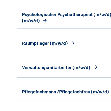
Psychologischer Psychotherapeut (
m
/
w
/
d
)
(
m
/
w
/
d
)
Raumpfleger (
m/w/d
)
Verwaltungsmitarbeiter (
m/w/d
)
Pflegefachmann /Pflegefachfrau (
m/w/d
)