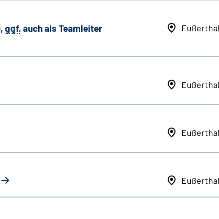
,
ggf.
auch als
Team
leiter
Eußertha
Eußertha
Eußertha
Eußertha