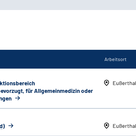
Arbeitsort
nktionsbereich
Eußertha
 bevorzugt, für Allgemeinmedizin oder
ungen
d
)
Eußertha