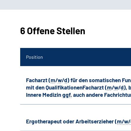
6 Offene Stellen
Position
Facharzt (
m
/
w
/
d
) für den somatischen Fu
mit den QualifikationenFacharzt (
m
/
w
/
d
),
Innere Medizin
ggf.
auch andere
Fachricht
Ergotherapeut oder Arbeitserzieher (
m/w/