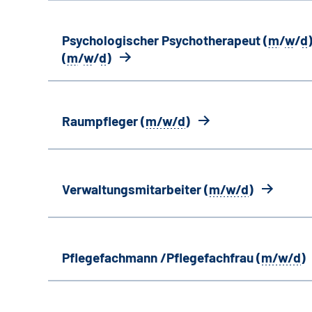
Psychologischer Psychotherapeut (
m
/
w
/
d
)
(
m
/
w
/
d
)
Raumpfleger (
m/w/d
)
Verwaltungsmitarbeiter (
m/w/d
)
Pflegefachmann /Pflegefachfrau (
m/w/d
)