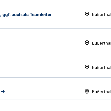
,
ggf.
auch als
Team
leiter
Eußertha
Eußertha
Eußertha
Eußertha