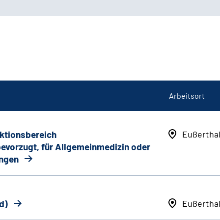
Arbeitsort
nktionsbereich
Eußertha
 bevorzugt, für Allgemeinmedizin oder
ungen
d
)
Eußertha