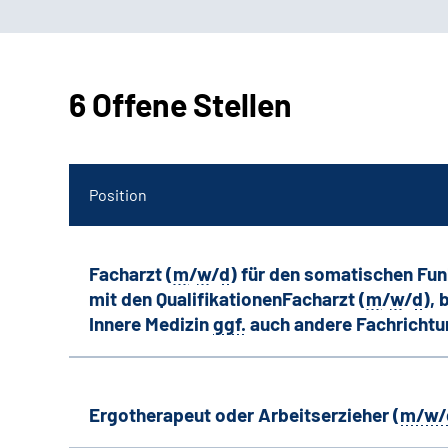
6 Offene Stellen
Position
Facharzt (
m
/
w
/
d
) für den somatischen Fu
mit den QualifikationenFacharzt (
m
/
w
/
d
),
Innere Medizin
ggf.
auch andere
Fachricht
Ergotherapeut oder Arbeitserzieher (
m/w/