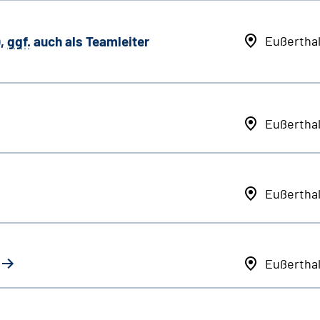
,
ggf.
auch als
Team
leiter
Eußertha
Eußertha
Eußertha
Eußertha