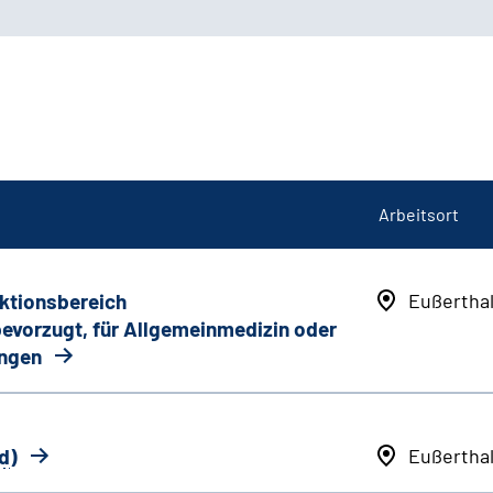
Arbeitsort
nktionsbereich
Eußertha
 bevorzugt, für Allgemeinmedizin oder
ungen
d
)
Eußertha