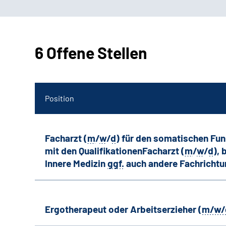
6 Offene Stellen
Position
Facharzt (
m
/
w
/
d
) für den somatischen Fu
mit den QualifikationenFacharzt (
m
/
w
/
d
),
Innere Medizin
ggf.
auch andere
Fachricht
Ergotherapeut oder Arbeitserzieher (
m/w/