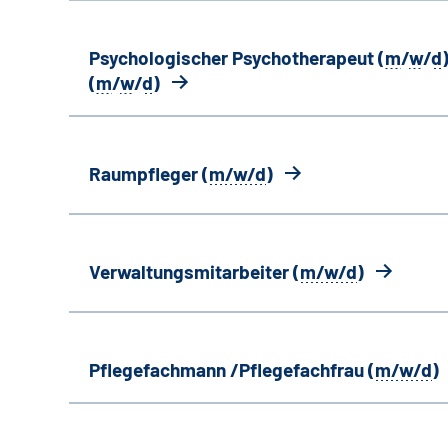
Psychologischer Psychotherapeut (
m
/
w
/
d
)
(
m
/
w
/
d
)
Raumpfleger (
m/w/d
)
Verwaltungsmitarbeiter (
m/w/d
)
Pflegefachmann /Pflegefachfrau (
m/w/d
)