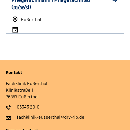
Pflegefachmann /Pflegefachfrau
(
m/w/d
)
Eußerthal
Kontakt
Fachklinik Eußerthal
Klinikstraße 1
76857 Eußerthal
06345 20-0
fachklinik-eusserthal@drv-rlp.de