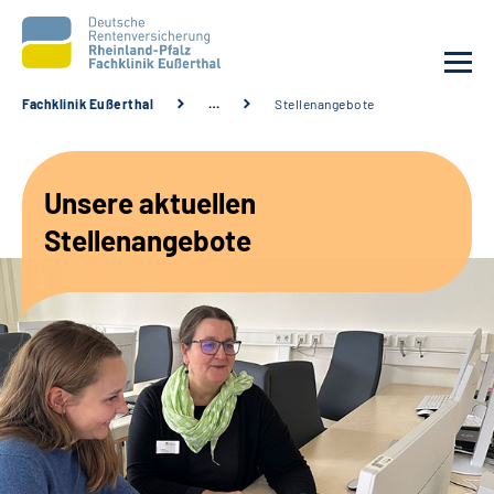
Fachklinik Eußerthal
…
Stellenangebote
Unsere Klinik
Unsere aktuellen
Unsere Angebote
Stellenangebote
Ihre Rehabilitation
Karriere
Beratungsstellen &
Zuweisende
Suche