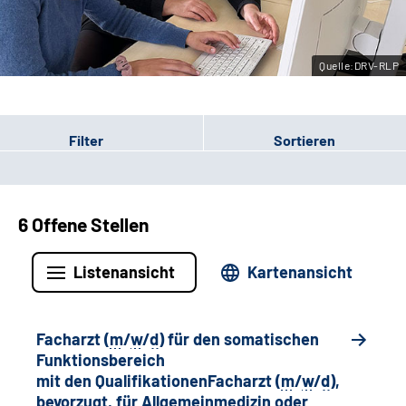
Leichte Sprache
Quelle:DRV-RLP
Gebärdensprache
Filter
Sortieren
6 Offene Stellen
Listenansicht
Kartenansicht
Facharzt (
m
/
w
/
d
) für den somatischen
Funktionsbereich
mit den QualifikationenFacharzt (
m
/
w
/
d
),
bevorzugt, für Allgemeinmedizin oder