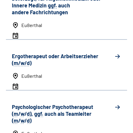
Innere Medizin
ggf.
auch
andere
Fachrichtungen
Eußerthal
Ergotherapeut oder Arbeitserzieher
(
m/w/d
)
Eußerthal
Psychologischer Psychotherapeut
(
m
/
w
/
d
),
ggf.
auch als
Team
leiter
(
m
/
w
/
d
)