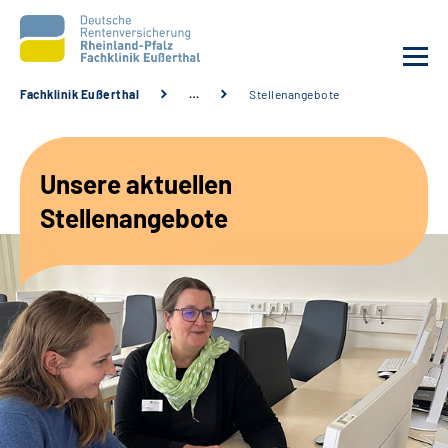
Fachklinik Eußerthal
…
Stellenangebote
Unsere Klinik
Unsere aktuellen
Unsere Angebote
Stellenangebote
Ihre Rehabilitation
Karriere
Beratungsstellen &
Zuweisende
Suche