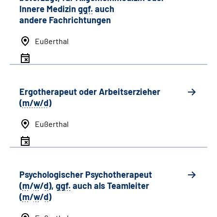
Innere Medizin
ggf.
auch
andere
Fachrichtungen
Eußerthal
Ergotherapeut oder Arbeitserzieher
(
m/w/d
)
Eußerthal
Psychologischer Psychotherapeut
(
m
/
w
/
d
),
ggf.
auch als
Team
leiter
(
m
/
w
/
d
)