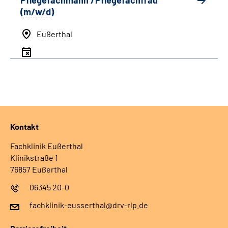
Pflegefachmann /Pflegefachfrau
(
m/w/d
)
Eußerthal
Kontakt
Fachklinik Eußerthal
Klinikstraße 1
76857 Eußerthal
06345 20-0
fachklinik-eusserthal@drv-rlp.de