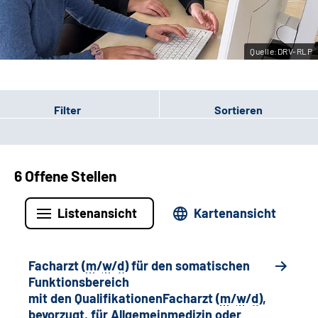
Leichte Sprache
Quelle:DRV-RLP
Gebärdensprache
Filter
Sortieren
6 Offene Stellen
Listenansicht
Kartenansicht
Facharzt (
m
/
w
/
d
) für den somatischen
Funktionsbereich
mit den QualifikationenFacharzt (
m
/
w
/
d
),
bevorzugt, für Allgemeinmedizin oder