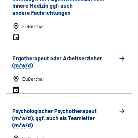
Innere Medizin
ggf.
auch
andere
Fachrichtungen
Eußerthal
Ergotherapeut oder Arbeitserzieher
(
m/w/d
)
Eußerthal
Psychologischer Psychotherapeut
(
m
/
w
/
d
),
ggf.
auch als
Team
leiter
(
m
/
w
/
d
)