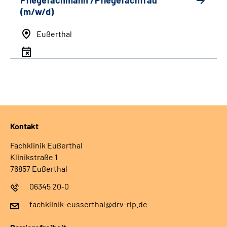
Pflegefachmann /Pflegefachfrau
(
m/w/d
)
Eußerthal
Kontakt
Fachklinik Eußerthal
Klinikstraße 1
76857 Eußerthal
06345 20-0
fachklinik-eusserthal@drv-rlp.de