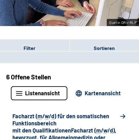
Leichte Sprache
Quelle:DRV-RLP
Gebärdensprache
Filter
Sortieren
6 Offene Stellen
Listenansicht
Kartenansicht
Facharzt (
m
/
w
/
d
) für den somatischen
Funktionsbereich
mit den QualifikationenFacharzt (
m
/
w
/
d
),
bevorzugt, für Allgemeinmedizin oder