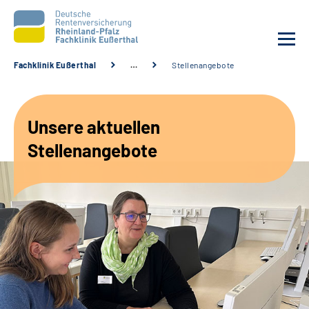
Fachklinik Eußerthal
…
Stellenangebote
Unsere Klinik
Unsere aktuellen
Unsere Angebote
Stellenangebote
Ihre Rehabilitation
Karriere
Beratungsstellen &
Zuweisende
Suche