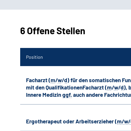
6 Offene Stellen
Position
Facharzt (
m
/
w
/
d
) für den somatischen Fu
mit den QualifikationenFacharzt (
m
/
w
/
d
),
Innere Medizin
ggf.
auch andere
Fachricht
Ergotherapeut oder Arbeitserzieher (
m/w/