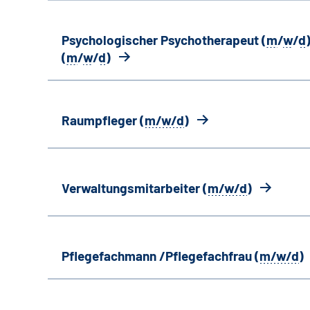
Psychologischer Psychotherapeut (
m
/
w
/
d
)
(
m
/
w
/
d
)
Raumpfleger (
m/w/d
)
Verwaltungsmitarbeiter (
m/w/d
)
Pflegefachmann /Pflegefachfrau (
m/w/d
)