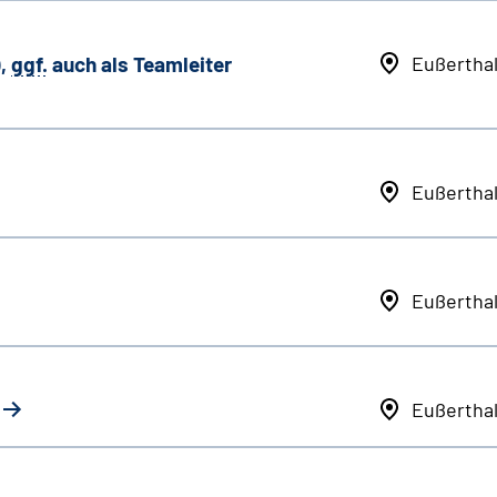
,
ggf.
auch als
Team
leiter
Eußertha
Eußertha
Eußertha
Eußertha