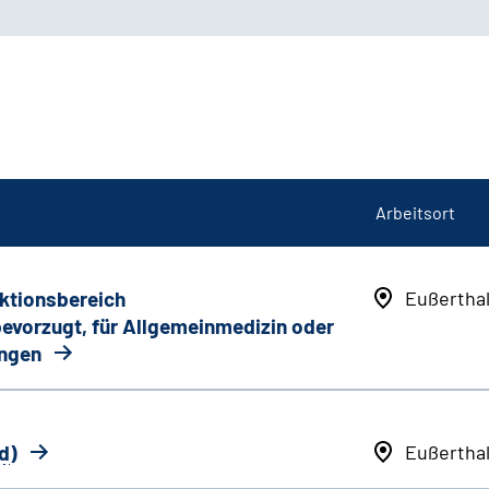
Arbeitsort
nktionsbereich
Eußertha
 bevorzugt, für Allgemeinmedizin oder
ungen
d
)
Eußertha