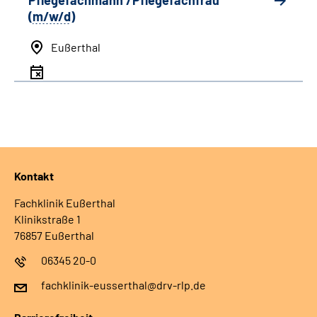
Pflegefachmann /Pflegefachfrau
(
m/w/d
)
Eußerthal
Kontakt
Fachklinik Eußerthal
Klinikstraße 1
76857 Eußerthal
06345 20-0
fachklinik-eusserthal@drv-rlp.de