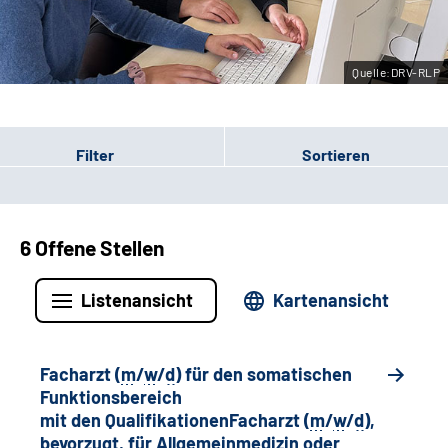
Leichte Sprache
Quelle:DRV-RLP
Gebärdensprache
Filter
Sortieren
6 Offene Stellen
Listenansicht
Kartenansicht
Facharzt (
m
/
w
/
d
) für den somatischen
Funktionsbereich
mit den QualifikationenFacharzt (
m
/
w
/
d
),
bevorzugt, für Allgemeinmedizin oder