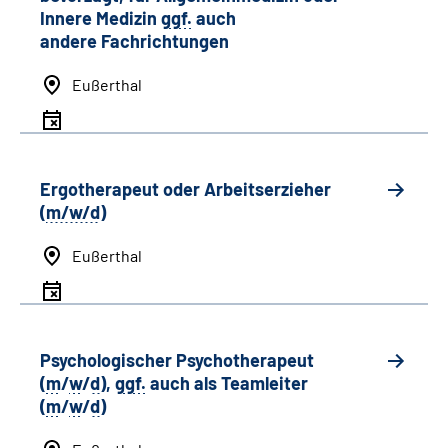
Innere Medizin
ggf.
auch
andere
Fachrichtungen
Eußerthal
Ergotherapeut oder Arbeitserzieher
(
m/w/d
)
Eußerthal
Psychologischer Psychotherapeut
(
m
/
w
/
d
),
ggf.
auch als
Team
leiter
(
m
/
w
/
d
)