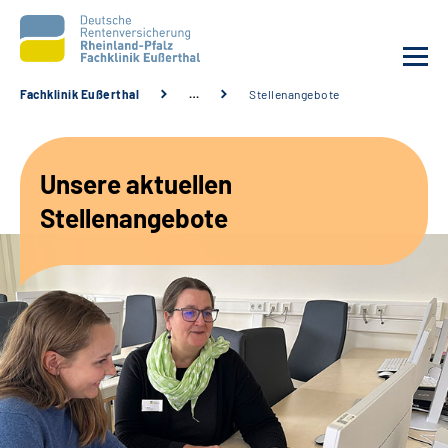
Fachklinik Eußerthal
…
Stellenangebote
Unsere Klinik
Unsere aktuellen
Unsere Angebote
Stellenangebote
Ihre Rehabilitation
Karriere
Beratungsstellen &
Zuweisende
Suche