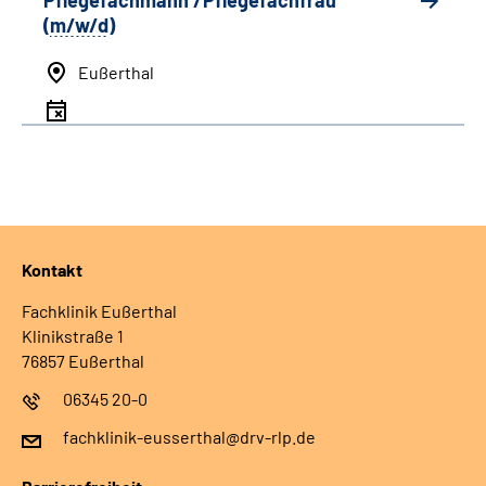
Pflegefachmann /Pflegefachfrau
(
m/w/d
)
Eußerthal
Kontakt
Fachklinik Eußerthal
Klinikstraße 1
76857 Eußerthal
06345 20-0
fachklinik-eusserthal@drv-rlp.de