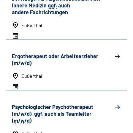
Innere Medizin
ggf.
auch
andere
Fachrichtungen
Eußerthal
Ergotherapeut oder Arbeitserzieher
(
m/w/d
)
Eußerthal
Psychologischer Psychotherapeut
(
m
/
w
/
d
),
ggf.
auch als
Team
leiter
(
m
/
w
/
d
)