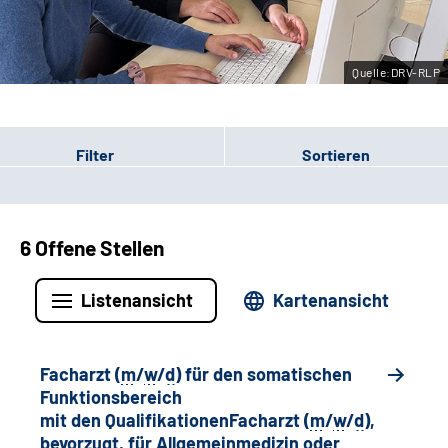
Leichte Sprache
Quelle:DRV-RLP
Gebärdensprache
Filter
Sortieren
6 Offene Stellen
Listenansicht
Kartenansicht
Facharzt (
m
/
w
/
d
) für den somatischen
Funktionsbereich
mit den QualifikationenFacharzt (
m
/
w
/
d
),
bevorzugt, für Allgemeinmedizin oder