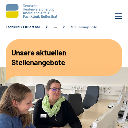
Fachklinik Eußerthal
…
Stellenangebote
Unsere Klinik
Unsere aktuellen
Unsere Angebote
Stellenangebote
Ihre Rehabilitation
Karriere
Beratungsstellen &
Zuweisende
Suche