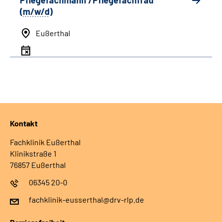
Pflegefachmann /Pflegefachfrau
(
m/w/d
)
Eußerthal
Kontakt
Fachklinik Eußerthal
Klinikstraße 1
76857 Eußerthal
06345 20-0
fachklinik-eusserthal@drv-rlp.de