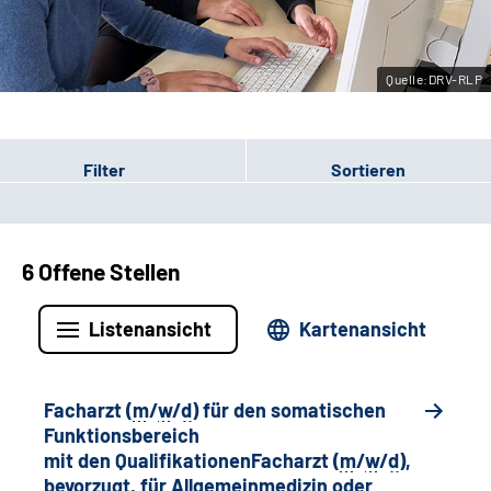
Leichte Sprache
Quelle:DRV-RLP
Gebärdensprache
Filter
Sortieren
6 Offene Stellen
Listenansicht
Kartenansicht
Facharzt (
m
/
w
/
d
) für den somatischen
Funktionsbereich
mit den QualifikationenFacharzt (
m
/
w
/
d
),
bevorzugt, für Allgemeinmedizin oder