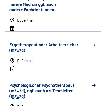
Innere Medizin
ggf.
auch
andere
Fachrichtungen
Eußerthal
Ergotherapeut oder Arbeitserzieher
(
m/w/d
)
Eußerthal
Psychologischer Psychotherapeut
(
m
/
w
/
d
),
ggf.
auch als
Team
leiter
(
m
/
w
/
d
)