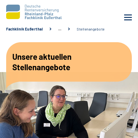
Fachklinik Eußerthal
…
Stellenangebote
Unsere Klinik
Unsere aktuellen
Unsere Angebote
Stellenangebote
Ihre Rehabilitation
Karriere
Beratungsstellen &
Zuweisende
Suche