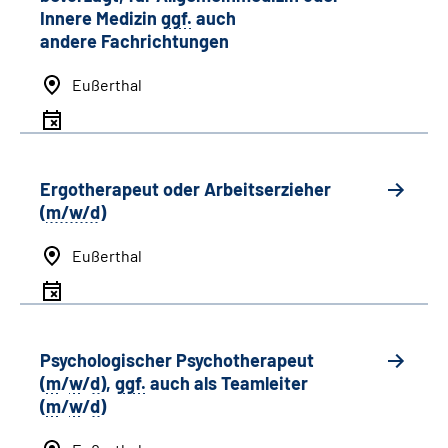
Innere Medizin
ggf.
auch
andere
Fachrichtungen
Eußerthal
Ergotherapeut oder Arbeitserzieher
(
m/w/d
)
Eußerthal
Psychologischer Psychotherapeut
(
m
/
w
/
d
),
ggf.
auch als
Team
leiter
(
m
/
w
/
d
)