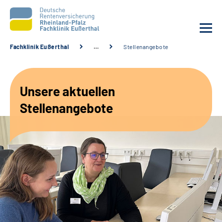
Fachklinik Eußerthal
…
Stellenangebote
Unsere Klinik
Unsere aktuellen
Unsere Angebote
Stellenangebote
Ihre Rehabilitation
Karriere
Beratungsstellen &
Zuweisende
Suche