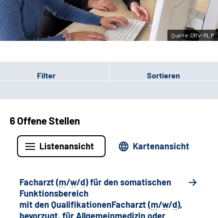
Leichte Sprache
Quelle:DRV-RLP
Gebärdensprache
Filter
Sortieren
6 Offene Stellen
Listenansicht
Kartenansicht
Facharzt (
m
/
w
/
d
) für den somatischen
Funktionsbereich
mit den QualifikationenFacharzt (
m
/
w
/
d
),
bevorzugt, für Allgemeinmedizin oder