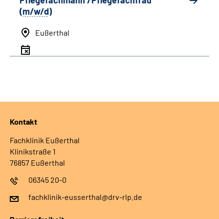
Pflegefachmann /Pflegefachfrau
(
m/w/d
)
Eußerthal
Kontakt
Fachklinik Eußerthal
Klinikstraße 1
76857 Eußerthal
06345 20-0
fachklinik-eusserthal@drv-rlp.de