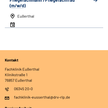
Pflegefachmann /Pflegefachfrau
(
m/w/d
)
Eußerthal
Kontakt
Fachklinik Eußerthal
Klinikstraße 1
76857 Eußerthal
06345 20-0
fachklinik-eusserthal@drv-rlp.de