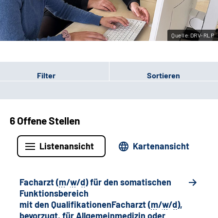
Leichte Sprache
Quelle:DRV-RLP
Gebärdensprache
Filter
Sortieren
6 Offene Stellen
Listenansicht
Kartenansicht
Facharzt (
m
/
w
/
d
) für den somatischen
Funktionsbereich
mit den QualifikationenFacharzt (
m
/
w
/
d
),
bevorzugt, für Allgemeinmedizin oder