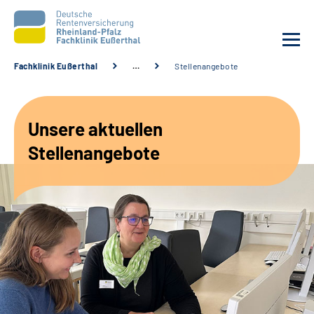
Fachklinik Eußerthal
…
Stellenangebote
Unsere Klinik
Unsere aktuellen
Unsere Angebote
Stellenangebote
Ihre Rehabilitation
Karriere
Beratungsstellen &
Zuweisende
Suche