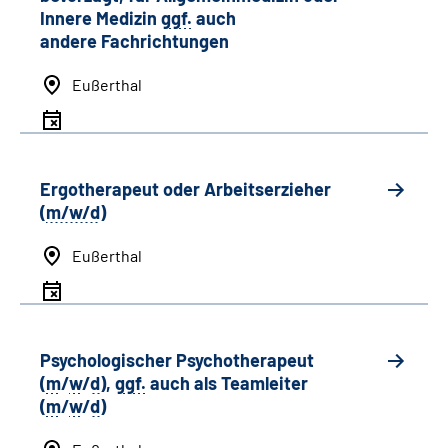
Innere Medizin
ggf.
auch
andere
Fachrichtungen
Eußerthal
Ergotherapeut oder Arbeitserzieher
(
m/w/d
)
Eußerthal
Psychologischer Psychotherapeut
(
m
/
w
/
d
),
ggf.
auch als
Team
leiter
(
m
/
w
/
d
)