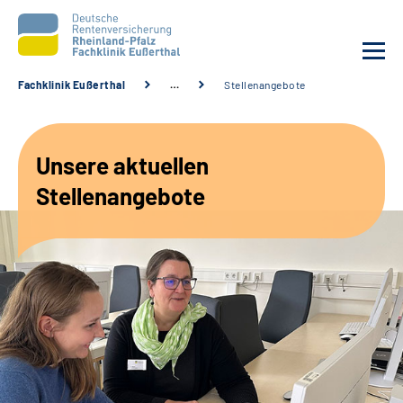
Fachklinik Eußerthal
…
Stellenangebote
Unsere Klinik
Unsere aktuellen
Unsere Angebote
Stellenangebote
Ihre Rehabilitation
Karriere
Beratungsstellen &
Zuweisende
Suche