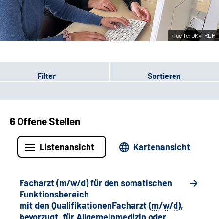
Leichte Sprache
Quelle:DRV-RLP
Gebärdensprache
Filter
Sortieren
6 Offene Stellen
Listenansicht
Kartenansicht
Facharzt (
m
/
w
/
d
) für den somatischen
Funktionsbereich
mit den QualifikationenFacharzt (
m
/
w
/
d
),
bevorzugt, für Allgemeinmedizin oder