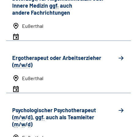
Innere Medizin
ggf.
auch
andere
Fachrichtungen
Eußerthal
Ergotherapeut oder Arbeitserzieher
(
m/w/d
)
Eußerthal
Psychologischer Psychotherapeut
(
m
/
w
/
d
),
ggf.
auch als
Team
leiter
(
m
/
w
/
d
)