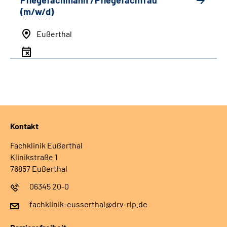
Pflegefachmann /Pflegefachfrau
(
m/w/d
)
Eußerthal
Kontakt
Fachklinik Eußerthal
Klinikstraße 1
76857 Eußerthal
06345 20-0
fachklinik-eusserthal@drv-rlp.de