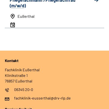
Pflegefachmann /Pflegefachfrau
(
m/w/d
)
Eußerthal
Kontakt
Fachklinik Eußerthal
Klinikstraße 1
76857 Eußerthal
06345 20-0
fachklinik-eusserthal@drv-rlp.de