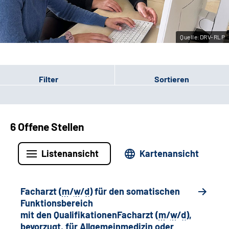
Leichte Sprache
Quelle:DRV-RLP
Gebärdensprache
Filter
Sortieren
6 Offene Stellen
Listenansicht
Kartenansicht
Facharzt (
m
/
w
/
d
) für den somatischen
Funktionsbereich
mit den QualifikationenFacharzt (
m
/
w
/
d
),
bevorzugt, für Allgemeinmedizin oder