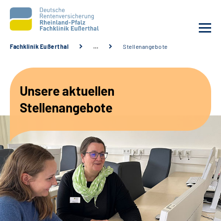
Fachklinik Eußerthal
…
Stellenangebote
Unsere Klinik
Unsere aktuellen
Unsere Angebote
Stellenangebote
Ihre Rehabilitation
Karriere
Beratungsstellen &
Zuweisende
Suche