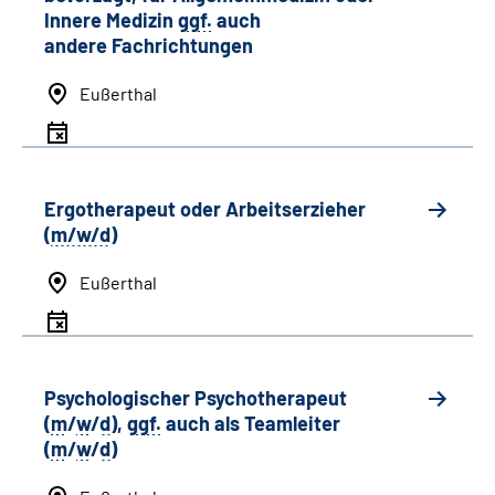
Innere Medizin
ggf.
auch
andere
Fachrichtungen
Eußerthal
Ergotherapeut oder Arbeitserzieher
(
m/w/d
)
Eußerthal
Psychologischer Psychotherapeut
(
m
/
w
/
d
),
ggf.
auch als
Team
leiter
(
m
/
w
/
d
)