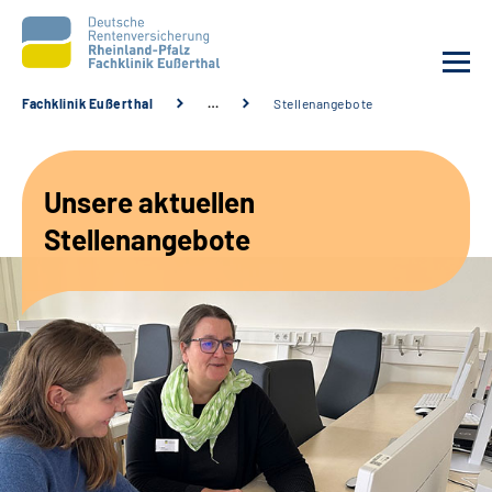
Fachklinik Eußerthal
…
Stellenangebote
Unsere Klinik
Unsere aktuellen
Unsere Angebote
Stellenangebote
Ihre Rehabilitation
Karriere
Beratungsstellen &
Zuweisende
Suche