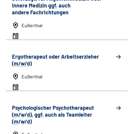
Innere Medizin
ggf.
auch
andere
Fachrichtungen
Eußerthal
Ergotherapeut oder Arbeitserzieher
(
m/w/d
)
Eußerthal
Psychologischer Psychotherapeut
(
m
/
w
/
d
),
ggf.
auch als
Team
leiter
(
m
/
w
/
d
)