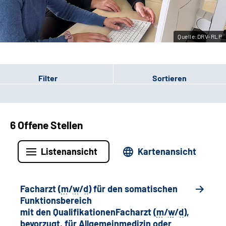
Leichte Sprache
Quelle:DRV-RLP
Gebärdensprache
Filter
Sortieren
6 Offene Stellen
Listenansicht
Kartenansicht
Facharzt (
m
/
w
/
d
) für den somatischen
Funktionsbereich
mit den QualifikationenFacharzt (
m
/
w
/
d
),
bevorzugt, für Allgemeinmedizin oder