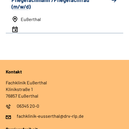
Pflegefachmann /Pflegefachfrau
(
m/w/d
)
Eußerthal
Kontakt
Fachklinik Eußerthal
Klinikstraße 1
76857 Eußerthal
06345 20-0
fachklinik-eusserthal@drv-rlp.de