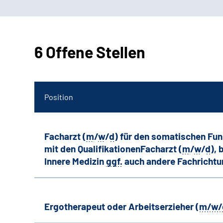
6 Offene Stellen
Position
Facharzt (
m
/
w
/
d
) für den somatischen Fu
mit den QualifikationenFacharzt (
m
/
w
/
d
),
Innere Medizin
ggf.
auch andere
Fachricht
Ergotherapeut oder Arbeitserzieher (
m/w/