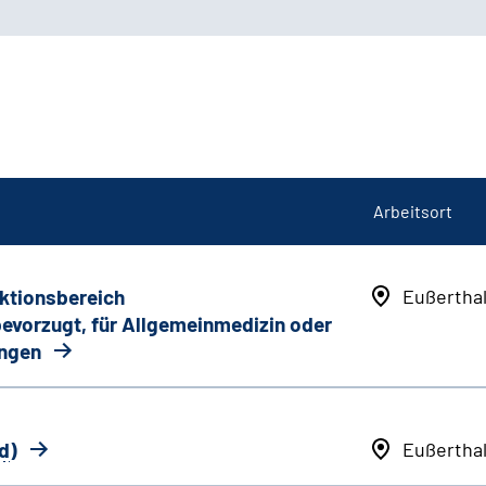
Arbeitsort
nktionsbereich
Eußertha
 bevorzugt, für Allgemeinmedizin oder
ungen
d
)
Eußertha