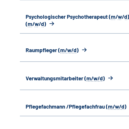
Psychologischer Psychotherapeut (
m
/
w
/
d
)
(
m
/
w
/
d
)
Raumpfleger (
m/w/d
)
Verwaltungsmitarbeiter (
m/w/d
)
Pflegefachmann /Pflegefachfrau (
m/w/d
)