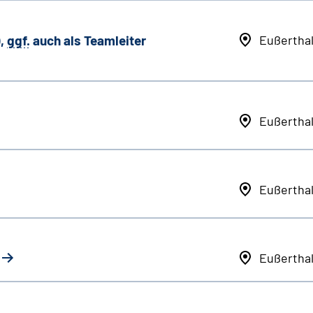
,
ggf.
auch als
Team
leiter
Eußertha
Eußertha
Eußertha
Eußertha