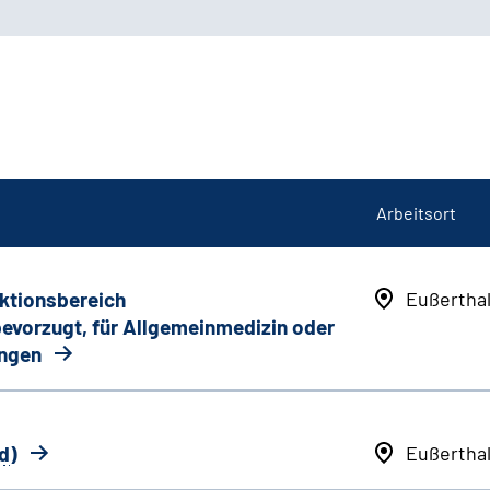
Arbeitsort
nktionsbereich
Eußertha
 bevorzugt, für Allgemeinmedizin oder
ungen
d
)
Eußertha