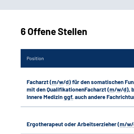
6 Offene Stellen
Position
Facharzt (
m
/
w
/
d
) für den somatischen Fu
mit den QualifikationenFacharzt (
m
/
w
/
d
),
Innere Medizin
ggf.
auch andere
Fachricht
Ergotherapeut oder Arbeitserzieher (
m/w/