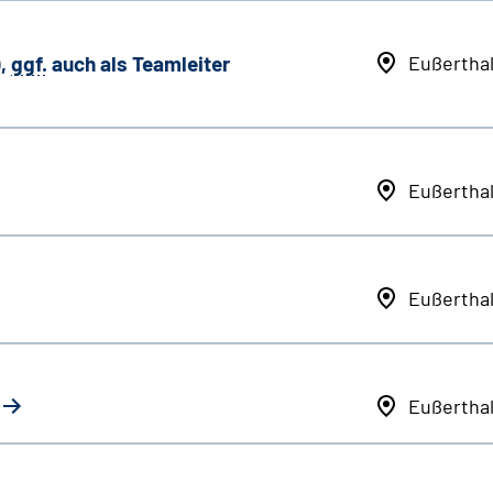
,
ggf.
auch als
Team
leiter
Eußertha
Eußertha
Eußertha
Eußertha