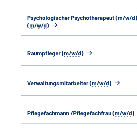
Psychologischer Psychotherapeut (
m
/
w
/
d
)
(
m
/
w
/
d
)
Raumpfleger (
m/w/d
)
Verwaltungsmitarbeiter (
m/w/d
)
Pflegefachmann /Pflegefachfrau (
m/w/d
)