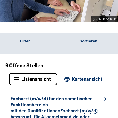
Leichte Sprache
Quelle:DRV-RLP
Gebärdensprache
Filter
Sortieren
6 Offene Stellen
Listenansicht
Kartenansicht
Facharzt (
m
/
w
/
d
) für den somatischen
Funktionsbereich
mit den QualifikationenFacharzt (
m
/
w
/
d
),
bevorzugt, für Allgemeinmedizin oder