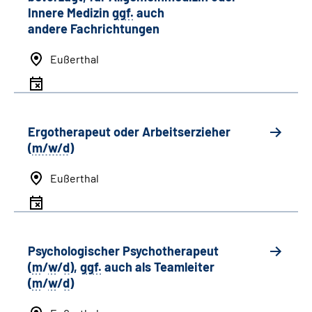
Innere Medizin
ggf.
auch
andere
Fachrichtungen
Eußerthal
Ergotherapeut oder Arbeitserzieher
(
m/w/d
)
Eußerthal
Psychologischer Psychotherapeut
(
m
/
w
/
d
),
ggf.
auch als
Team
leiter
(
m
/
w
/
d
)