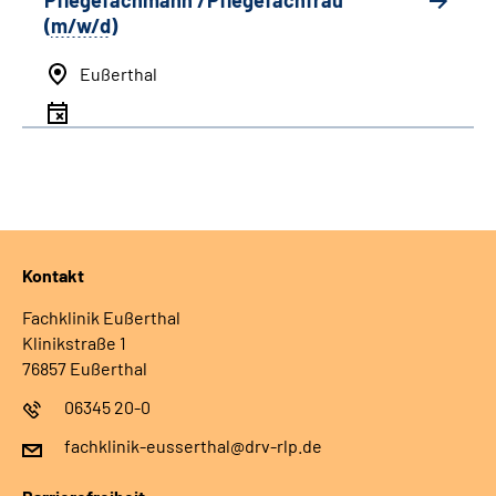
Pflegefachmann /Pflegefachfrau
(
m/w/d
)
Eußerthal
Kontakt
Fachklinik Eußerthal
Klinikstraße 1
76857 Eußerthal
06345 20-0
fachklinik-eusserthal@drv-rlp.de