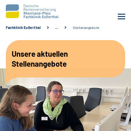
Fachklinik Eußerthal
…
Stellenangebote
Unsere Klinik
Unsere aktuellen
Unsere Angebote
Stellenangebote
Ihre Rehabilitation
Karriere
Beratungsstellen &
Zuweisende
Suche