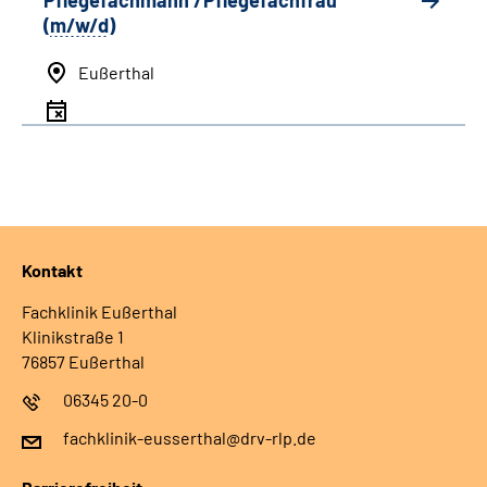
Pflegefachmann /Pflegefachfrau
(
m/w/d
)
Eußerthal
Kontakt
Fachklinik Eußerthal
Klinikstraße 1
76857 Eußerthal
06345 20-0
fachklinik-eusserthal@drv-rlp.de