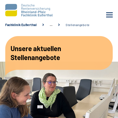
Fachklinik Eußerthal
…
Stellenangebote
Unsere Klinik
Unsere aktuellen
Unsere Angebote
Stellenangebote
Ihre Rehabilitation
Karriere
Beratungsstellen &
Zuweisende
Suche