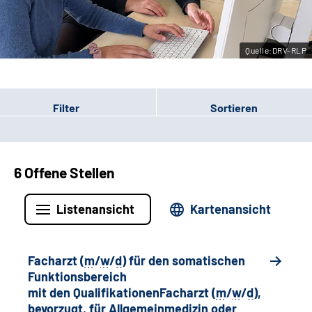
Leichte Sprache
Quelle:DRV-RLP
Gebärdensprache
Filter
Sortieren
6 Offene Stellen
Listenansicht
Kartenansicht
Facharzt (
m
/
w
/
d
) für den somatischen
Funktionsbereich
mit den QualifikationenFacharzt (
m
/
w
/
d
),
bevorzugt, für Allgemeinmedizin oder