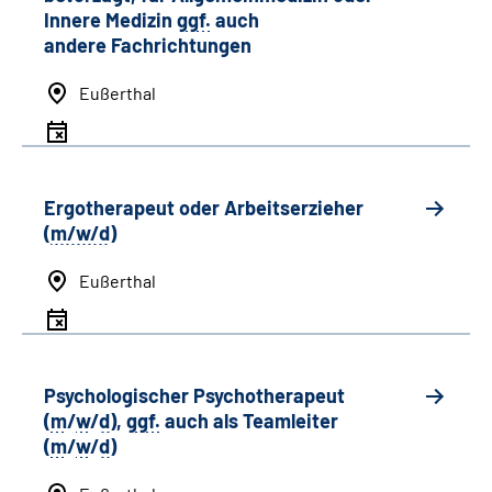
Innere Medizin
ggf.
auch
andere
Fachrichtungen
Eußerthal
Ergotherapeut oder Arbeitserzieher
(
m/w/d
)
Eußerthal
Psychologischer Psychotherapeut
(
m
/
w
/
d
),
ggf.
auch als
Team
leiter
(
m
/
w
/
d
)