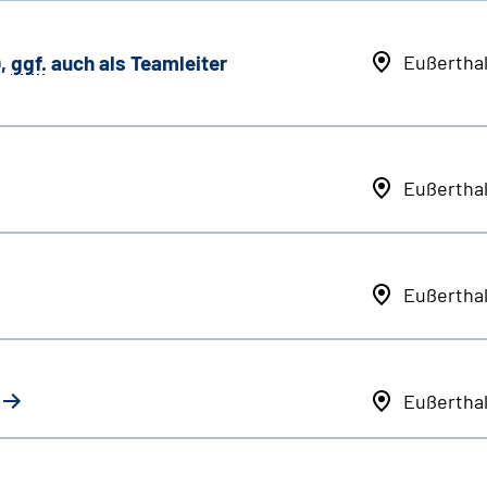
,
ggf.
auch als
Team
leiter
Eußertha
Eußertha
Eußertha
Eußertha