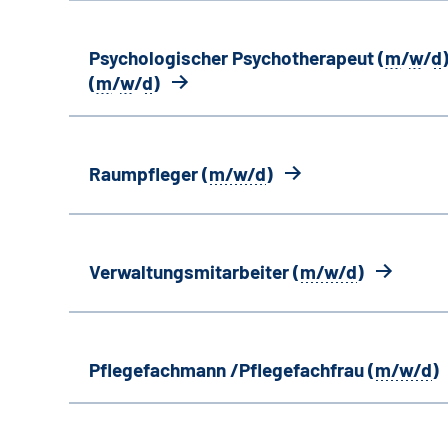
Psychologischer Psychotherapeut (
m
/
w
/
d
)
(
m
/
w
/
d
)
Raumpfleger (
m/w/d
)
Verwaltungsmitarbeiter (
m/w/d
)
Pflegefachmann /Pflegefachfrau (
m/w/d
)