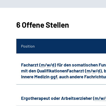
6 Offene Stellen
Position
Facharzt (
m
/
w
/
d
) für den somatischen Fu
mit den QualifikationenFacharzt (
m
/
w
/
d
),
Innere Medizin
ggf.
auch andere
Fachricht
Ergotherapeut oder Arbeitserzieher (
m/w/