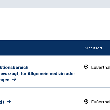
Arbeitsort
nktionsbereich
Eußertha
 bevorzugt, für Allgemeinmedizin oder
ungen
d
)
Eußertha