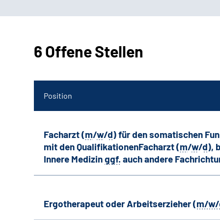
6 Offene Stellen
Position
Facharzt (
m
/
w
/
d
) für den somatischen Fu
mit den QualifikationenFacharzt (
m
/
w
/
d
),
Innere Medizin
ggf.
auch andere
Fachricht
Ergotherapeut oder Arbeitserzieher (
m/w/