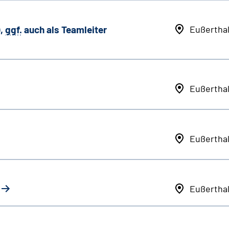
,
ggf.
auch als
Team
leiter
Eußertha
Eußertha
Eußertha
Eußertha