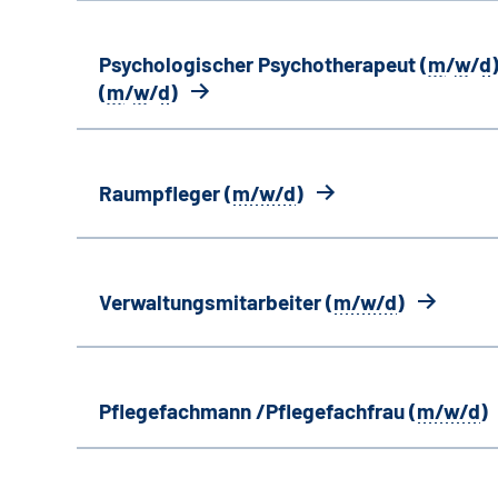
Psychologischer Psychotherapeut (
m
/
w
/
d
)
(
m
/
w
/
d
)
Raumpfleger (
m/w/d
)
Verwaltungsmitarbeiter (
m/w/d
)
Pflegefachmann /Pflegefachfrau (
m/w/d
)