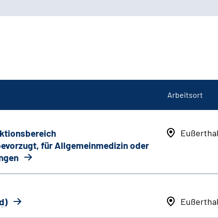
Arbeitsort
nktionsbereich
Eußertha
 bevorzugt, für Allgemeinmedizin oder
ungen
d
)
Eußertha