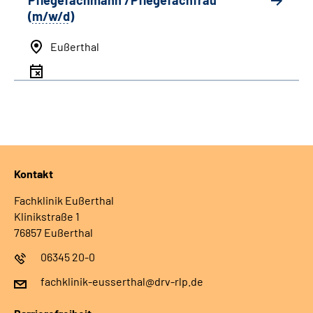
Pflegefachmann /Pflegefachfrau
(
m/w/d
)
Eußerthal
Kontakt
Fachklinik Eußerthal
Klinikstraße 1
76857 Eußerthal
06345 20-0
fachklinik-eusserthal@drv-rlp.de