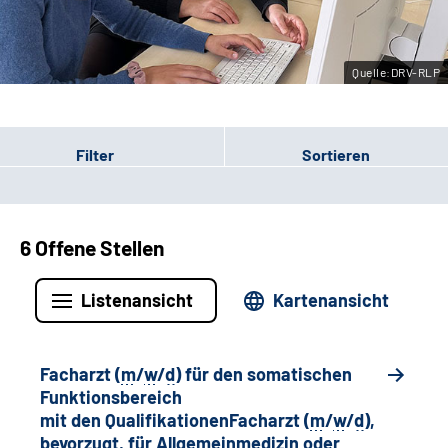
Leichte Sprache
Quelle:DRV-RLP
Gebärdensprache
Filter
Sortieren
6 Offene Stellen
Listenansicht
Kartenansicht
Facharzt (
m
/
w
/
d
) für den somatischen
Funktionsbereich
mit den QualifikationenFacharzt (
m
/
w
/
d
),
bevorzugt, für Allgemeinmedizin oder