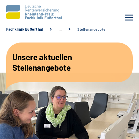
Fachklinik Eußerthal
…
Stellenangebote
Unsere Klinik
Unsere aktuellen
Unsere Angebote
Stellenangebote
Ihre Rehabilitation
Karriere
Beratungsstellen &
Zuweisende
Suche