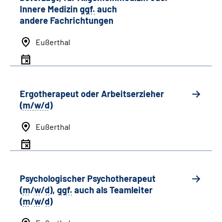
Innere Medizin
ggf.
auch
andere
Fachrichtungen
Eußerthal
Ergotherapeut oder Arbeitserzieher
(
m/w/d
)
Eußerthal
Psychologischer Psychotherapeut
(
m
/
w
/
d
),
ggf.
auch als
Team
leiter
(
m
/
w
/
d
)