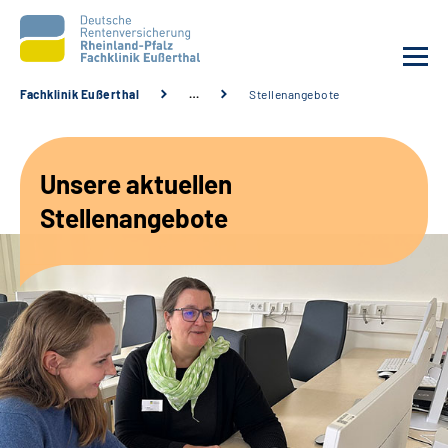
Fachklinik Eußerthal
…
Stellenangebote
Unsere Klinik
Unsere aktuellen
Unsere Angebote
Stellenangebote
Ihre Rehabilitation
Karriere
Beratungsstellen &
Zuweisende
Suche