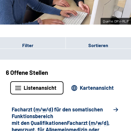
Leichte Sprache
Quelle:DRV-RLP
Gebärdensprache
Filter
Sortieren
6 Offene Stellen
Listenansicht
Kartenansicht
Facharzt (
m
/
w
/
d
) für den somatischen
Funktionsbereich
mit den QualifikationenFacharzt (
m
/
w
/
d
),
bevorzugt, für Allgemeinmedizin oder