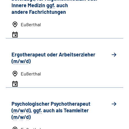
Innere Medizin
ggf.
auch
andere
Fachrichtungen
Eußerthal
Ergotherapeut oder Arbeitserzieher
(
m/w/d
)
Eußerthal
Psychologischer Psychotherapeut
(
m
/
w
/
d
),
ggf.
auch als
Team
leiter
(
m
/
w
/
d
)