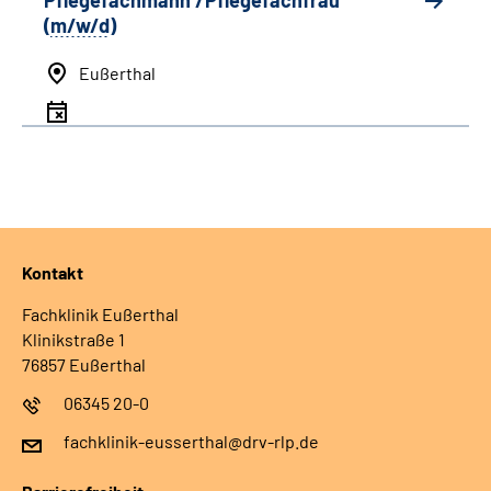
Pflegefachmann /Pflegefachfrau
(
m/w/d
)
Eußerthal
Kontakt
Fachklinik Eußerthal
Klinikstraße 1
76857 Eußerthal
06345 20-0
fachklinik-eusserthal@drv-rlp.de