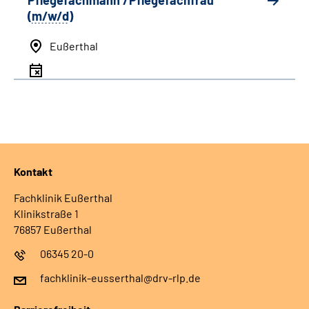
Pflegefachmann /Pflegefachfrau
(
m/w/d
)
Eußerthal
Kontakt
Fachklinik Eußerthal
Klinikstraße 1
76857 Eußerthal
06345 20-0
fachklinik-eusserthal@drv-rlp.de