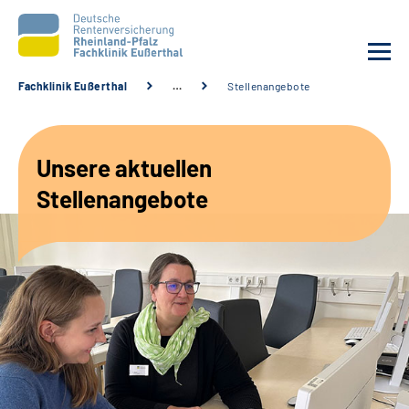
Fachklinik Eußerthal
…
Stellenangebote
Unsere Klinik
Unsere aktuellen
Unsere Angebote
Stellenangebote
Ihre Rehabilitation
Karriere
Beratungsstellen &
Zuweisende
Suche