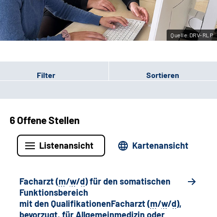
Leichte Sprache
Quelle:DRV-RLP
Gebärdensprache
Filter
Sortieren
6 Offene Stellen
Listenansicht
Kartenansicht
Facharzt (
m
/
w
/
d
) für den somatischen
Funktionsbereich
mit den QualifikationenFacharzt (
m
/
w
/
d
),
bevorzugt, für Allgemeinmedizin oder