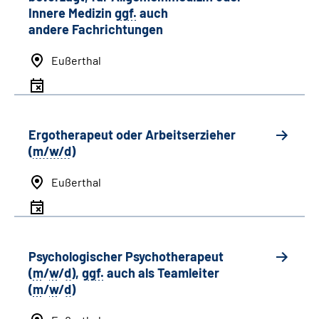
Innere Medizin
ggf.
auch
andere
Fachrichtungen
Eußerthal
Ergotherapeut oder Arbeitserzieher
(
m/w/d
)
Eußerthal
Psychologischer Psychotherapeut
(
m
/
w
/
d
),
ggf.
auch als
Team
leiter
(
m
/
w
/
d
)