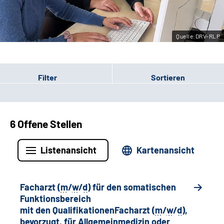
Leichte Sprache
Quelle:DRV-RLP
Gebärdensprache
Filter
Sortieren
6 Offene Stellen
Listenansicht
Kartenansicht
Facharzt (
m
/
w
/
d
) für den somatischen
Funktionsbereich
mit den QualifikationenFacharzt (
m
/
w
/
d
),
bevorzugt, für Allgemeinmedizin oder