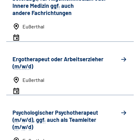
Innere Medizin
ggf.
auch
andere
Fachrichtungen
Eußerthal
Ergotherapeut oder Arbeitserzieher
(
m/w/d
)
Eußerthal
Psychologischer Psychotherapeut
(
m
/
w
/
d
),
ggf.
auch als
Team
leiter
(
m
/
w
/
d
)