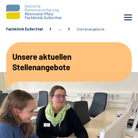
Fachklinik Eußerthal
…
Stellenangebote
Unsere Klinik
Unsere aktuellen
Unsere Angebote
Stellenangebote
Ihre Rehabilitation
Karriere
Beratungsstellen &
Zuweisende
Suche