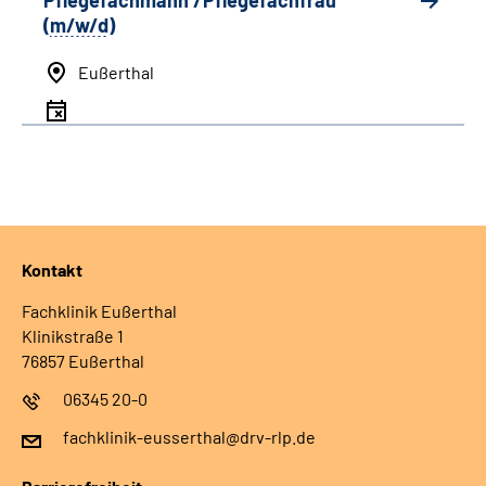
Pflegefachmann /Pflegefachfrau
(
m/w/d
)
Eußerthal
Kontakt
Fachklinik Eußerthal
Klinikstraße 1
76857 Eußerthal
06345 20-0
fachklinik-eusserthal@drv-rlp.de