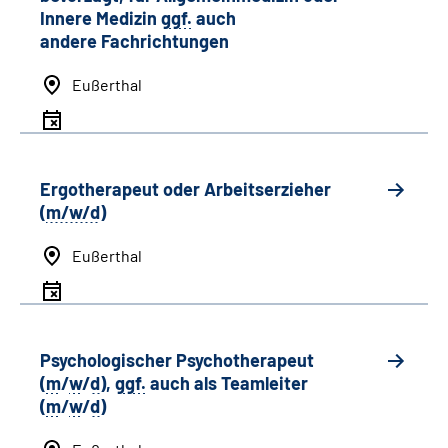
Innere Medizin
ggf.
auch
andere
Fachrichtungen
Eußerthal
Ergotherapeut oder Arbeitserzieher
(
m/w/d
)
Eußerthal
Psychologischer Psychotherapeut
(
m
/
w
/
d
),
ggf.
auch als
Team
leiter
(
m
/
w
/
d
)