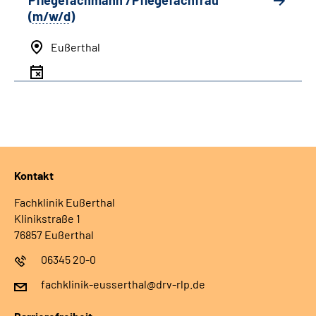
Pflegefachmann /Pflegefachfrau
(
m/w/d
)
Eußerthal
Kontakt
Fachklinik Eußerthal
Klinikstraße 1
76857 Eußerthal
06345 20-0
fachklinik-eusserthal@drv-rlp.de