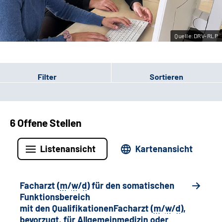
Leichte Sprache
Quelle:DRV-RLP
Gebärdensprache
Filter
Sortieren
6 Offene Stellen
Listenansicht
Kartenansicht
Facharzt (
m
/
w
/
d
) für den somatischen
Funktionsbereich
mit den QualifikationenFacharzt (
m
/
w
/
d
),
bevorzugt, für Allgemeinmedizin oder