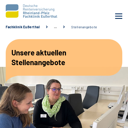
Fachklinik Eußerthal
…
Stellenangebote
Unsere Klinik
Unsere aktuellen
Unsere Angebote
Stellenangebote
Ihre Rehabilitation
Karriere
Beratungsstellen &
Zuweisende
Suche