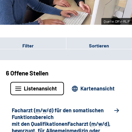
Leichte Sprache
Quelle:DRV-RLP
Gebärdensprache
Filter
Sortieren
6 Offene Stellen
Listenansicht
Kartenansicht
Facharzt (
m
/
w
/
d
) für den somatischen
Funktionsbereich
mit den QualifikationenFacharzt (
m
/
w
/
d
),
bevorzugt, für Allgemeinmedizin oder