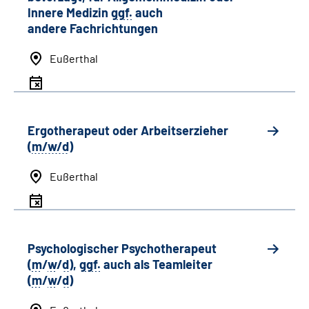
Innere Medizin
ggf.
auch
andere
Fachrichtungen
Eußerthal
Ergotherapeut oder Arbeitserzieher
(
m/w/d
)
Eußerthal
Psychologischer Psychotherapeut
(
m
/
w
/
d
),
ggf.
auch als
Team
leiter
(
m
/
w
/
d
)