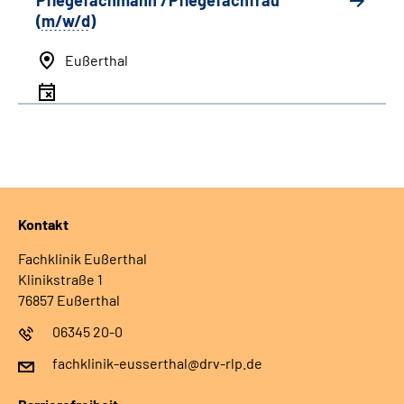
Pflegefachmann /Pflegefachfrau
(
m/w/d
)
Eußerthal
Kontakt
Fachklinik Eußerthal
Klinikstraße 1
76857 Eußerthal
06345 20-0
fachklinik-eusserthal@drv-rlp.de