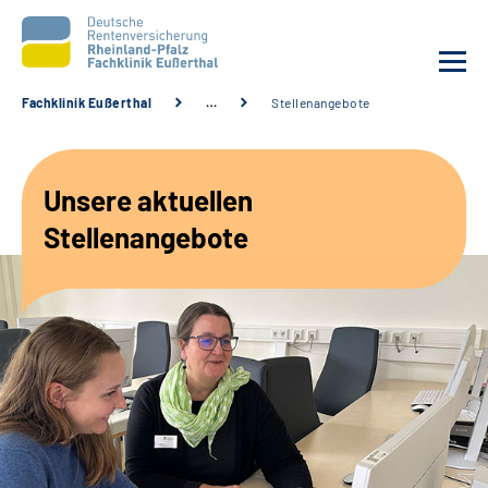
Fachklinik Eußerthal
…
Stellenangebote
Unsere Klinik
Unsere aktuellen
Unsere Angebote
Stellenangebote
Ihre Rehabilitation
Karriere
Beratungsstellen &
Zuweisende
Suche