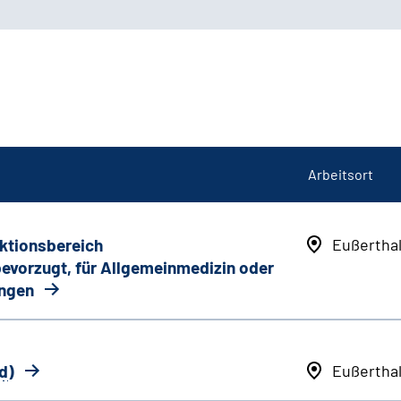
Arbeitsort
nktionsbereich
Eußertha
 bevorzugt, für Allgemeinmedizin oder
ungen
d
)
Eußertha