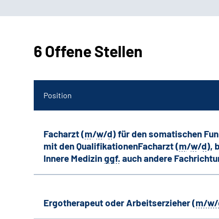
6 Offene Stellen
Position
Facharzt (
m
/
w
/
d
) für den somatischen Fu
mit den QualifikationenFacharzt (
m
/
w
/
d
),
Innere Medizin
ggf.
auch andere
Fachricht
Ergotherapeut oder Arbeitserzieher (
m/w/