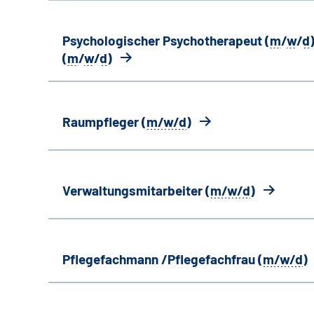
Psychologischer Psychotherapeut (
m
/
w
/
d
)
(
m
/
w
/
d
)
Raumpfleger (
m/w/d
)
Verwaltungsmitarbeiter (
m/w/d
)
Pflegefachmann /Pflegefachfrau (
m/w/d
)