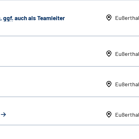
,
ggf.
auch als
Team
leiter
Eußertha
Eußertha
Eußertha
Eußertha