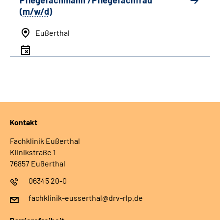
Pflegefachmann /Pflegefachfrau
(
m/w/d
)
Eußerthal
Kontakt
Fachklinik Eußerthal
Klinikstraße 1
76857 Eußerthal
06345 20-0
fachklinik-eusserthal@drv-rlp.de