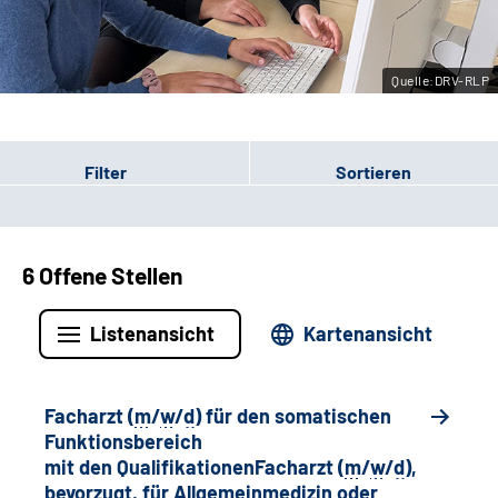
Leichte Sprache
Quelle:DRV-RLP
Gebärdensprache
Filter
Sortieren
6 Offene Stellen
Listenansicht
Kartenansicht
Facharzt (
m
/
w
/
d
) für den somatischen
Funktionsbereich
mit den QualifikationenFacharzt (
m
/
w
/
d
),
bevorzugt, für Allgemeinmedizin oder