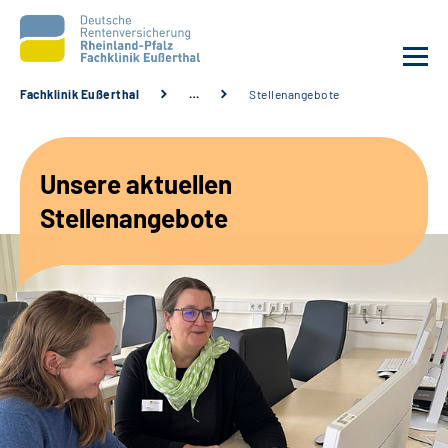
Fachklinik Eußerthal
…
Stellenangebote
Unsere Klinik
Unsere aktuellen
Unsere Angebote
Stellenangebote
Ihre Rehabilitation
Karriere
Beratungsstellen &
Zuweisende
Suche