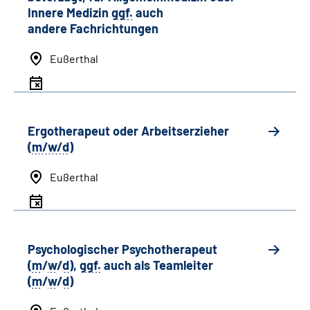
Innere Medizin
ggf.
auch
andere
Fachrichtungen
Eußerthal
Ergotherapeut oder Arbeitserzieher
(
m/w/d
)
Eußerthal
Psychologischer Psychotherapeut
(
m
/
w
/
d
),
ggf.
auch als
Team
leiter
(
m
/
w
/
d
)