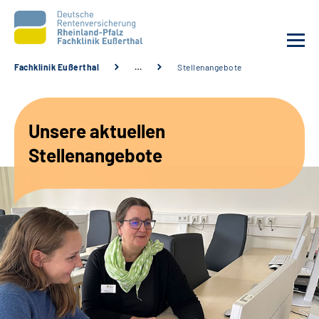
Fachklinik Eußerthal
…
Stellenangebote
Unsere Klinik
Unsere aktuellen
Unsere Angebote
Stellenangebote
Ihre Rehabilitation
Karriere
Beratungsstellen &
Zuweisende
Suche