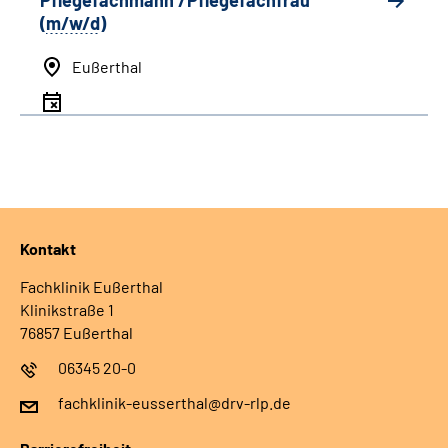
Pflegefachmann /Pflegefachfrau
(
m/w/d
)
Eußerthal
Kontakt
Fachklinik Eußerthal
Klinikstraße 1
76857 Eußerthal
06345 20-0
fachklinik-eusserthal@drv-rlp.de