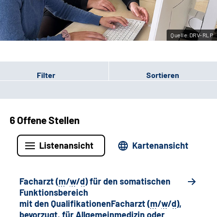
Leichte Sprache
Quelle:DRV-RLP
Gebärdensprache
Filter
Sortieren
6 Offene Stellen
Listenansicht
Kartenansicht
Facharzt (
m
/
w
/
d
) für den somatischen
Funktionsbereich
mit den QualifikationenFacharzt (
m
/
w
/
d
),
bevorzugt, für Allgemeinmedizin oder