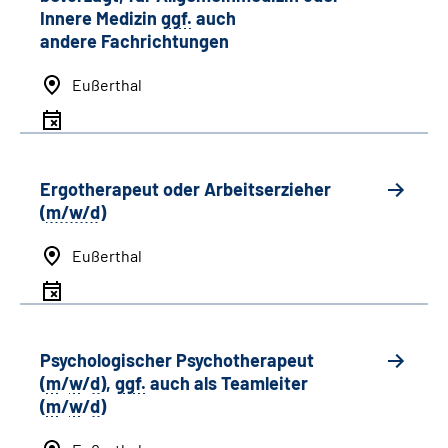
Innere Medizin
ggf.
auch
andere
Fachrichtungen
Eußerthal
Ergotherapeut oder Arbeitserzieher
(
m/w/d
)
Eußerthal
Psychologischer Psychotherapeut
(
m
/
w
/
d
),
ggf.
auch als
Team
leiter
(
m
/
w
/
d
)