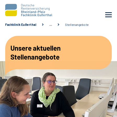
Fachklinik Eußerthal
…
Stellenangebote
Unsere Klinik
Unsere aktuellen
Unsere Angebote
Stellenangebote
Ihre Rehabilitation
Karriere
Beratungsstellen &
Zuweisende
Suche