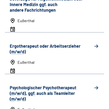
Innere Medizin
ggf.
auch
andere
Fachrichtungen
Eußerthal
Ergotherapeut oder Arbeitserzieher
(
m/w/d
)
Eußerthal
Psychologischer Psychotherapeut
(
m
/
w
/
d
),
ggf.
auch als
Team
leiter
(
m
/
w
/
d
)