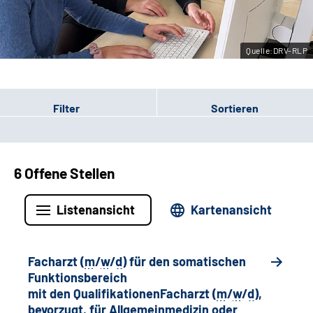
Leichte Sprache
Quelle:DRV-RLP
Gebärdensprache
Filter
Sortieren
6 Offene Stellen
Listenansicht
Kartenansicht
Facharzt (
m
/
w
/
d
) für den somatischen
Funktionsbereich
mit den QualifikationenFacharzt (
m
/
w
/
d
),
bevorzugt, für Allgemeinmedizin oder