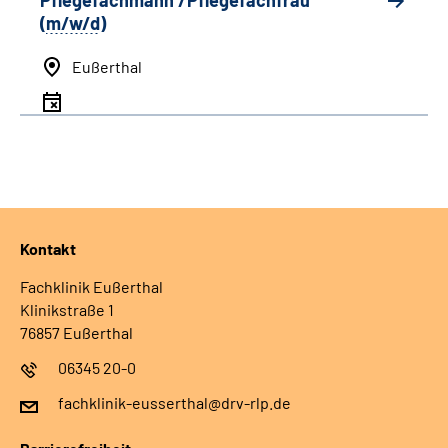
Pflegefachmann /Pflegefachfrau
(
m/w/d
)
Eußerthal
Kontakt
Fachklinik Eußerthal
Klinikstraße 1
76857 Eußerthal
06345 20-0
fachklinik-eusserthal@drv-rlp.de