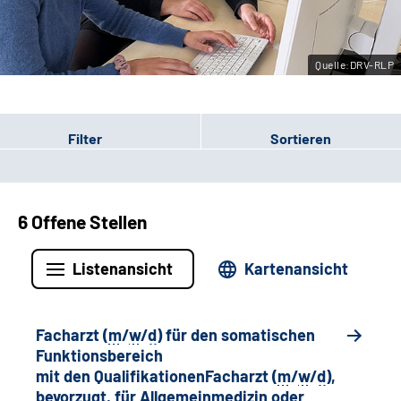
Leichte Sprache
Quelle:DRV-RLP
Gebärdensprache
Filter
Sortieren
6 Offene Stellen
Listenansicht
Kartenansicht
Facharzt (
m
/
w
/
d
) für den somatischen
Funktionsbereich
mit den QualifikationenFacharzt (
m
/
w
/
d
),
bevorzugt, für Allgemeinmedizin oder