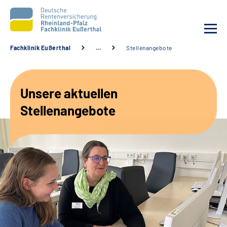
Fachklinik Eußerthal
…
Stellenangebote
Unsere Klinik
Unsere aktuellen
Unsere Angebote
Stellenangebote
Ihre Rehabilitation
Karriere
Beratungsstellen &
Zuweisende
Suche