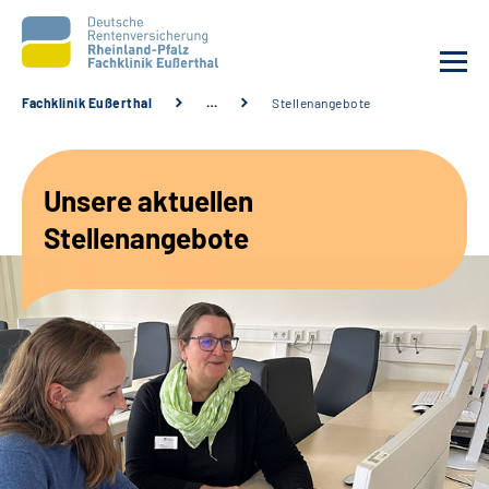
Fachklinik Eußerthal
…
Stellenangebote
Unsere Klinik
Unsere aktuellen
Unsere Angebote
Stellenangebote
Ihre Rehabilitation
Karriere
Beratungsstellen &
Zuweisende
Suche