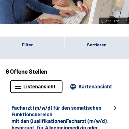
Leichte Sprache
Quelle:DRV-RLP
Gebärdensprache
Filter
Sortieren
6 Offene Stellen
Listenansicht
Kartenansicht
Facharzt (
m
/
w
/
d
) für den somatischen
Funktionsbereich
mit den QualifikationenFacharzt (
m
/
w
/
d
),
bevorzugt, für Allgemeinmedizin oder