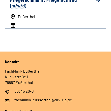
Pflegefachmann /Pflegefachfrau
(
m/w/d
)
Eußerthal
Kontakt
Fachklinik Eußerthal
Klinikstraße 1
76857 Eußerthal
06345 20-0
fachklinik-eusserthal@drv-rlp.de