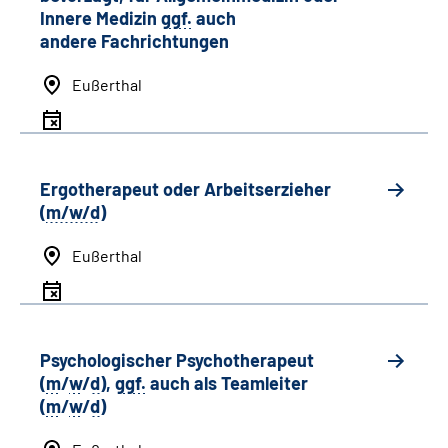
Innere Medizin
ggf.
auch
andere
Fachrichtungen
Eußerthal
Ergotherapeut oder Arbeitserzieher
(
m/w/d
)
Eußerthal
Psychologischer Psychotherapeut
(
m
/
w
/
d
),
ggf.
auch als
Team
leiter
(
m
/
w
/
d
)