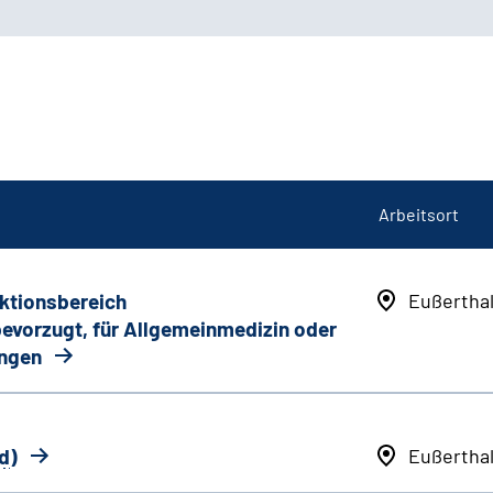
Arbeitsort
nktionsbereich
Eußertha
 bevorzugt, für Allgemeinmedizin oder
ungen
d
)
Eußertha