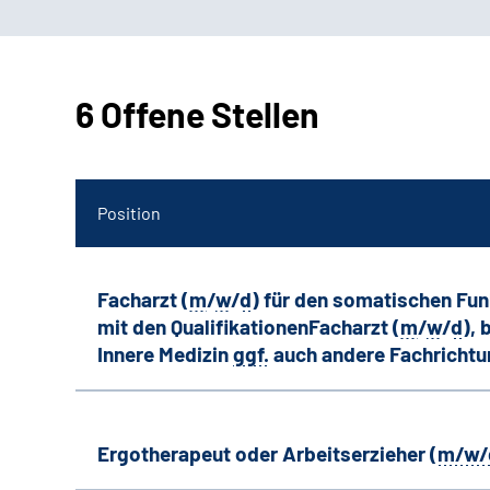
6 Offene Stellen
Position
Facharzt (
m
/
w
/
d
) für den somatischen Fu
mit den QualifikationenFacharzt (
m
/
w
/
d
),
Innere Medizin
ggf.
auch andere
Fachricht
Ergotherapeut oder Arbeitserzieher (
m/w/