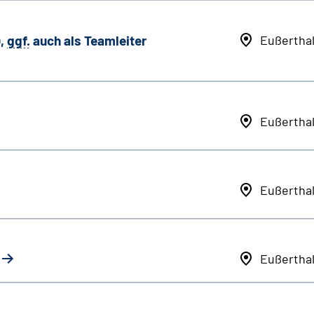
,
ggf.
auch als
Team
leiter
Eußertha
Eußertha
Eußertha
Eußertha