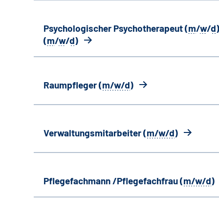
Psychologischer Psychotherapeut (
m
/
w
/
d
)
(
m
/
w
/
d
)
Raumpfleger (
m/w/d
)
Verwaltungsmitarbeiter (
m/w/d
)
Pflegefachmann /Pflegefachfrau (
m/w/d
)