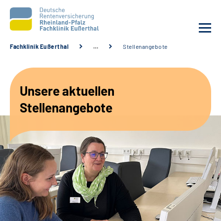
Fachklinik Eußerthal
…
Stellenangebote
Unsere Klinik
Unsere aktuellen
Unsere Angebote
Stellenangebote
Ihre Rehabilitation
Karriere
Beratungsstellen &
Zuweisende
Suche