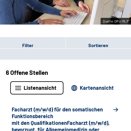
Leichte Sprache
Quelle:DRV-RLP
Gebärdensprache
Filter
Sortieren
6 Offene Stellen
Listenansicht
Kartenansicht
Facharzt (
m
/
w
/
d
) für den somatischen
Funktionsbereich
mit den QualifikationenFacharzt (
m
/
w
/
d
),
bevorzugt, für Allgemeinmedizin oder