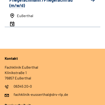
Pflegefachmann /Pflegefachfrau
(
m/w/d
)
Eußerthal
Kontakt
Fachklinik Eußerthal
Klinikstraße 1
76857 Eußerthal
06345 20-0
fachklinik-eusserthal@drv-rlp.de