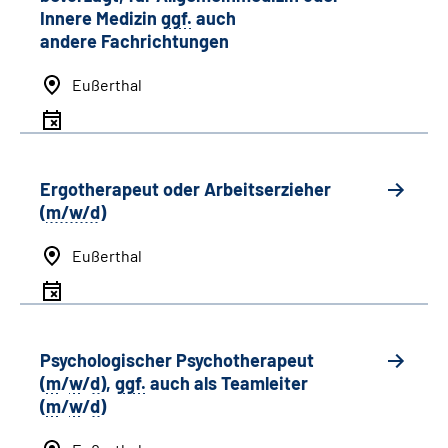
Innere Medizin
ggf.
auch
andere
Fachrichtungen
Eußerthal
Ergotherapeut oder Arbeitserzieher
(
m/w/d
)
Eußerthal
Psychologischer Psychotherapeut
(
m
/
w
/
d
),
ggf.
auch als
Team
leiter
(
m
/
w
/
d
)