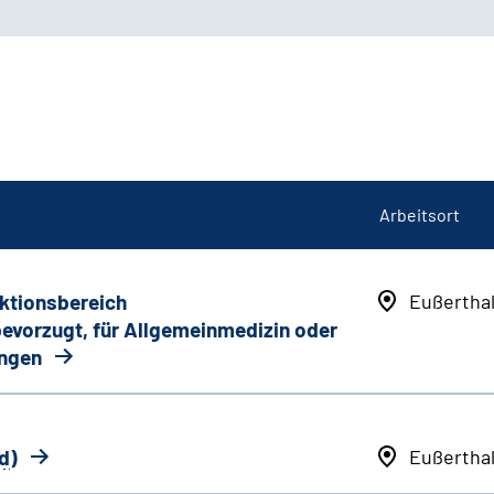
Arbeitsort
nktionsbereich
Eußertha
 bevorzugt, für Allgemeinmedizin oder
ungen
d
)
Eußertha