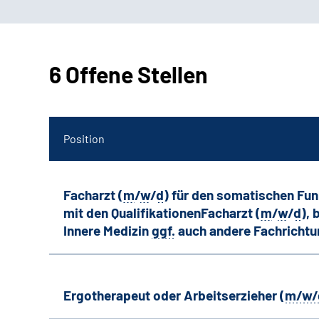
6 Offene Stellen
Position
Facharzt (
m
/
w
/
d
) für den somatischen Fu
mit den QualifikationenFacharzt (
m
/
w
/
d
),
Innere Medizin
ggf.
auch andere
Fachricht
Ergotherapeut oder Arbeitserzieher (
m/w/