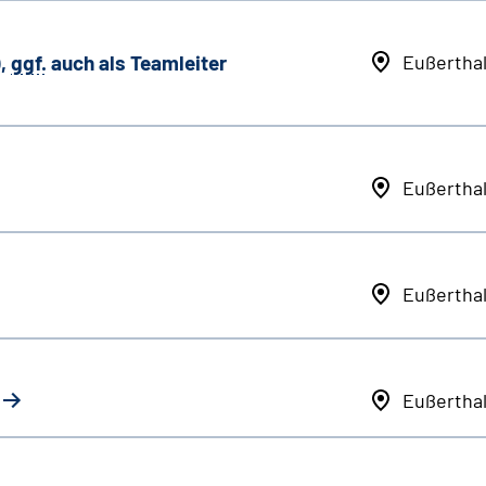
,
ggf.
auch als
Team
leiter
Eußertha
Eußertha
Eußertha
Eußertha