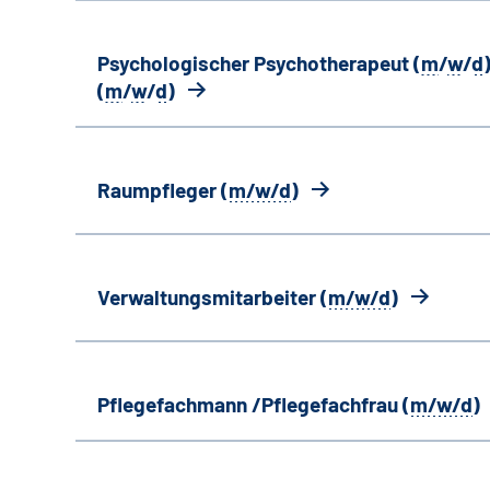
Psychologischer Psychotherapeut (
m
/
w
/
d
)
(
m
/
w
/
d
)
Raumpfleger (
m/w/d
)
Verwaltungsmitarbeiter (
m/w/d
)
Pflegefachmann /Pflegefachfrau (
m/w/d
)