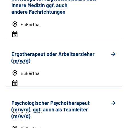
Innere Medizin
ggf.
auch
andere
Fachrichtungen
Eußerthal
Ergotherapeut oder Arbeitserzieher
(
m/w/d
)
Eußerthal
Psychologischer Psychotherapeut
(
m
/
w
/
d
),
ggf.
auch als
Team
leiter
(
m
/
w
/
d
)