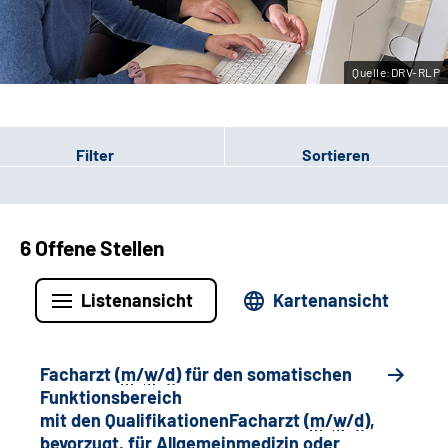
Leichte Sprache
Quelle:DRV-RLP
Gebärdensprache
Filter
Sortieren
6 Offene Stellen
Listenansicht
Kartenansicht
Facharzt (
m
/
w
/
d
) für den somatischen
Funktionsbereich
mit den QualifikationenFacharzt (
m
/
w
/
d
),
bevorzugt, für Allgemeinmedizin oder