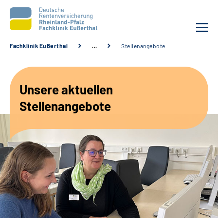
Fachklinik Eußerthal
…
Stellenangebote
Unsere Klinik
Unsere aktuellen
Unsere Angebote
Stellenangebote
Ihre Rehabilitation
Karriere
Beratungsstellen &
Zuweisende
Suche