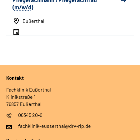
Pflegefachmann /Pflegefachfrau
(
m/w/d
)
Eußerthal
Kontakt
Fachklinik Eußerthal
Klinikstraße 1
76857 Eußerthal
06345 20-0
fachklinik-eusserthal@drv-rlp.de