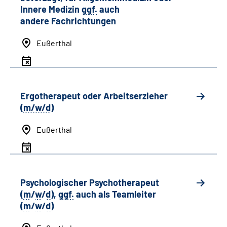
Innere Medizin
ggf.
auch
andere
Fachrichtungen
Eußerthal
Ergotherapeut oder Arbeitserzieher
(
m/w/d
)
Eußerthal
Psychologischer Psychotherapeut
(
m
/
w
/
d
),
ggf.
auch als
Team
leiter
(
m
/
w
/
d
)