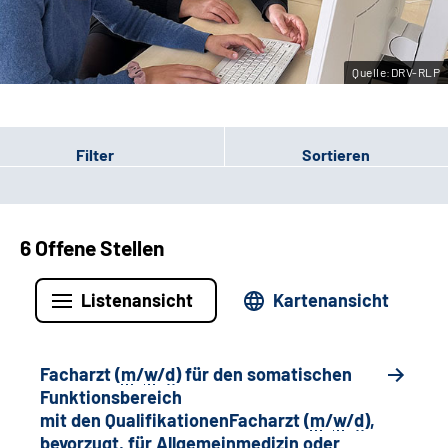
Leichte Sprache
Quelle:DRV-RLP
Gebärdensprache
Filter
Sortieren
6 Offene Stellen
Listenansicht
Kartenansicht
Facharzt (
m
/
w
/
d
) für den somatischen
Funktionsbereich
mit den QualifikationenFacharzt (
m
/
w
/
d
),
bevorzugt, für Allgemeinmedizin oder