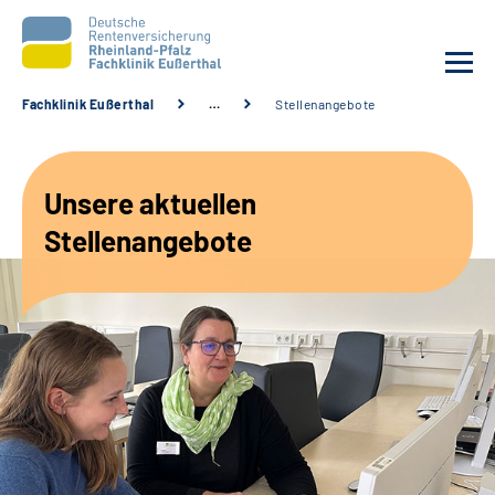
Fachklinik Eußerthal
…
Stellenangebote
Unsere Klinik
Unsere aktuellen
Unsere Angebote
Stellenangebote
Ihre Rehabilitation
Karriere
Beratungsstellen &
Zuweisende
Suche