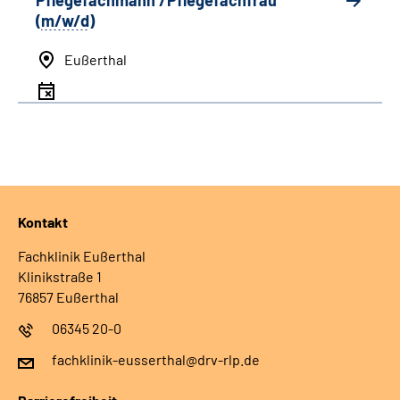
Pflegefachmann /Pflegefachfrau
(
m/w/d
)
Eußerthal
Kontakt
Fachklinik Eußerthal
Klinikstraße 1
76857 Eußerthal
06345 20-0
fachklinik-eusserthal@drv-rlp.de