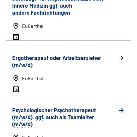
Innere Medizin
ggf.
auch
andere
Fachrichtungen
Eußerthal
Ergotherapeut oder Arbeitserzieher
(
m/w/d
)
Eußerthal
Psychologischer Psychotherapeut
(
m
/
w
/
d
),
ggf.
auch als
Team
leiter
(
m
/
w
/
d
)