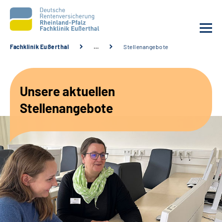
Fachklinik Eußerthal
…
Stellenangebote
Unsere Klinik
Unsere aktuellen
Unsere Angebote
Stellenangebote
Ihre Rehabilitation
Karriere
Beratungsstellen &
Zuweisende
Suche