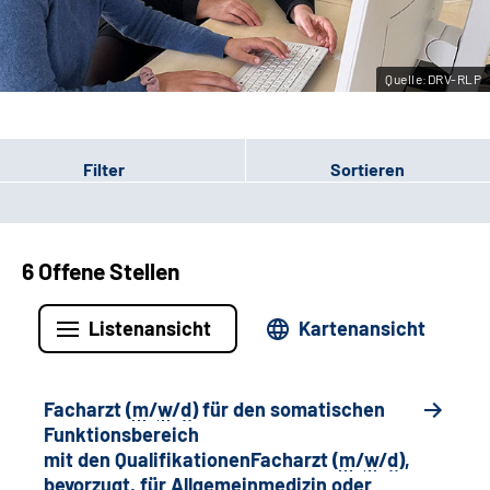
Leichte Sprache
Quelle:DRV-RLP
Gebärdensprache
Filter
Sortieren
6 Offene Stellen
Listenansicht
Kartenansicht
Facharzt (
m
/
w
/
d
) für den somatischen
Funktionsbereich
mit den QualifikationenFacharzt (
m
/
w
/
d
),
bevorzugt, für Allgemeinmedizin oder