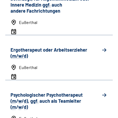
Innere Medizin
ggf.
auch
andere
Fachrichtungen
Eußerthal
Ergotherapeut oder Arbeitserzieher
(
m/w/d
)
Eußerthal
Psychologischer Psychotherapeut
(
m
/
w
/
d
),
ggf.
auch als
Team
leiter
(
m
/
w
/
d
)