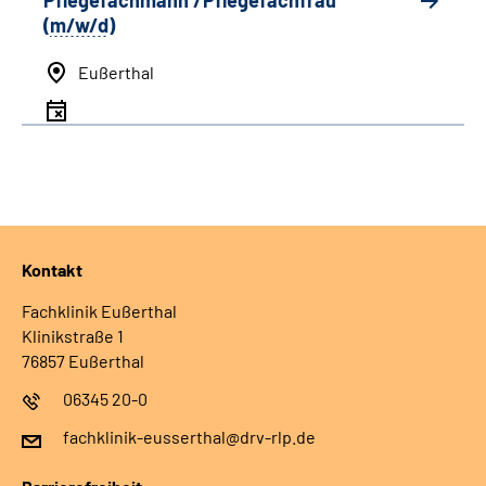
Pflegefachmann /Pflegefachfrau
(
m/w/d
)
Eußerthal
Kontakt
Fachklinik Eußerthal
Klinikstraße 1
76857 Eußerthal
06345 20-0
fachklinik-eusserthal@drv-rlp.de