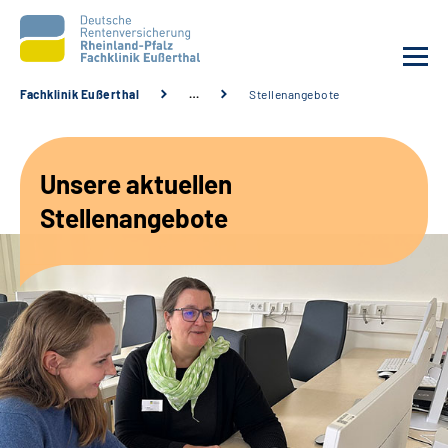
Fachklinik Eußerthal
…
Stellenangebote
Unsere Klinik
Unsere aktuellen
Unsere Angebote
Stellenangebote
Ihre Rehabilitation
Karriere
Beratungsstellen &
Zuweisende
Suche