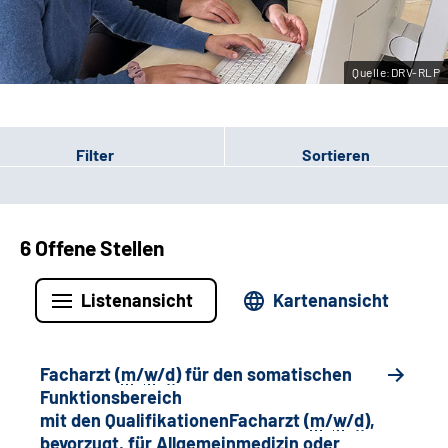
Leichte Sprache
Quelle:DRV-RLP
Gebärdensprache
Filter
Sortieren
6 Offene Stellen
Listenansicht
Kartenansicht
Facharzt (
m
/
w
/
d
) für den somatischen
Funktionsbereich
mit den QualifikationenFacharzt (
m
/
w
/
d
),
bevorzugt, für Allgemeinmedizin oder