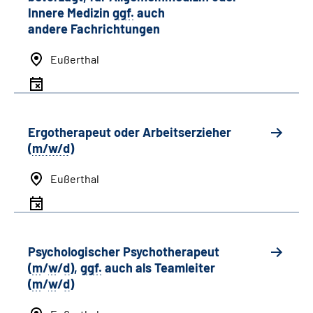
Innere Medizin
ggf.
auch
andere
Fachrichtungen
Eußerthal
Ergotherapeut oder Arbeitserzieher
(
m/w/d
)
Eußerthal
Psychologischer Psychotherapeut
(
m
/
w
/
d
),
ggf.
auch als
Team
leiter
(
m
/
w
/
d
)