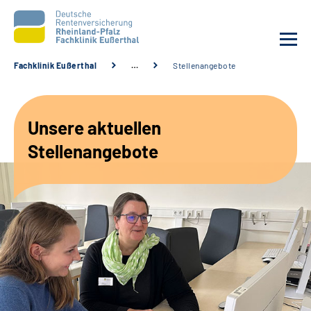
Fachklinik Eußerthal
…
Stellenangebote
Unsere Klinik
Unsere aktuellen
Unsere Angebote
Stellenangebote
Ihre Rehabilitation
Karriere
Beratungsstellen &
Zuweisende
Suche