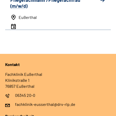
Pflegefachmann /Pflegefachfrau
(
m/w/d
)
Eußerthal
Kontakt
Fachklinik Eußerthal
Klinikstraße 1
76857 Eußerthal
06345 20-0
fachklinik-eusserthal@drv-rlp.de