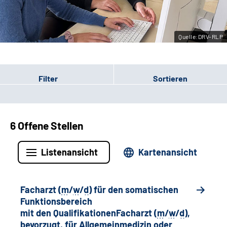
Leichte Sprache
Quelle:DRV-RLP
Gebärdensprache
Filter
Sortieren
6 Offene Stellen
Listenansicht
Kartenansicht
Facharzt (
m
/
w
/
d
) für den somatischen
Funktionsbereich
mit den QualifikationenFacharzt (
m
/
w
/
d
),
bevorzugt, für Allgemeinmedizin oder