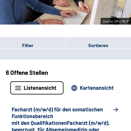
Leichte Sprache
Quelle:DRV-RLP
Gebärdensprache
Filter
Sortieren
6 Offene Stellen
Listenansicht
Kartenansicht
Facharzt (
m
/
w
/
d
) für den somatischen
Funktionsbereich
mit den QualifikationenFacharzt (
m
/
w
/
d
),
bevorzugt, für Allgemeinmedizin oder