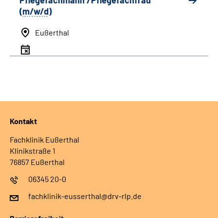
Pflegefachmann /Pflegefachfrau
(
m/w/d
)
Eußerthal
Kontakt
Fachklinik Eußerthal
Klinikstraße 1
76857 Eußerthal
06345 20-0
fachklinik-eusserthal@drv-rlp.de