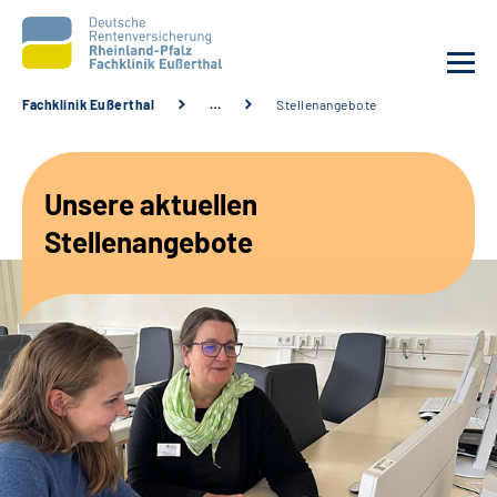
Fachklinik Eußerthal
…
Stellenangebote
Unsere Klinik
Unsere aktuellen
Unsere Angebote
Stellenangebote
Ihre Rehabilitation
Karriere
Beratungsstellen &
Zuweisende
Suche