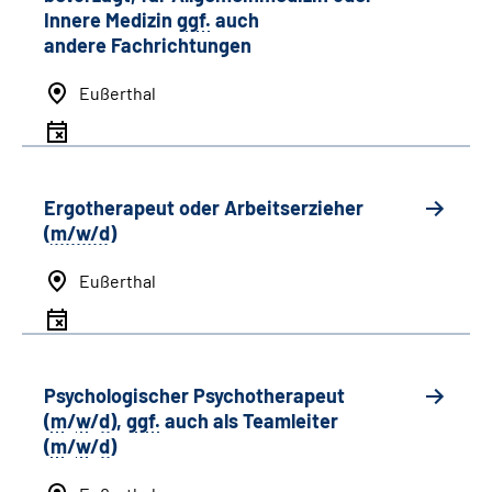
Innere Medizin
ggf.
auch
andere
Fachrichtungen
Eußerthal
Ergotherapeut oder Arbeitserzieher
(
m/w/d
)
Eußerthal
Psychologischer Psychotherapeut
(
m
/
w
/
d
),
ggf.
auch als
Team
leiter
(
m
/
w
/
d
)