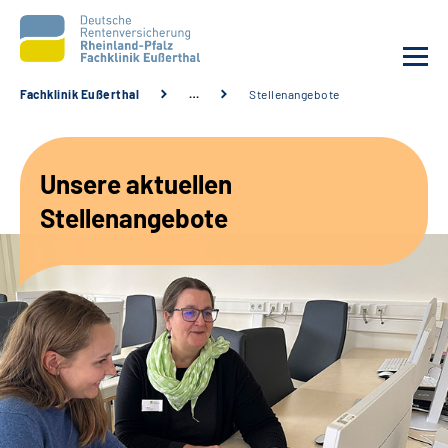
Fachklinik Eußerthal
…
Stellenangebote
Unsere Klinik
Unsere aktuellen
Unsere Angebote
Stellenangebote
Ihre Rehabilitation
Karriere
Beratungsstellen &
Zuweisende
Suche