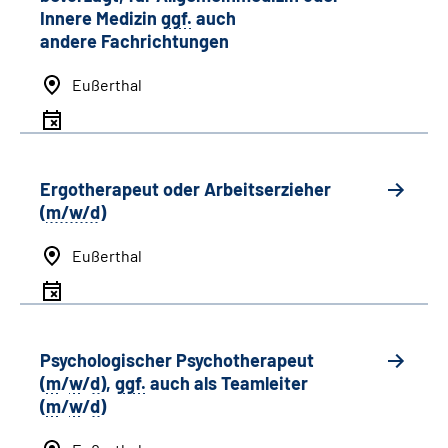
Innere Medizin
ggf.
auch
andere
Fachrichtungen
Eußerthal
Ergotherapeut oder Arbeitserzieher
(
m/w/d
)
Eußerthal
Psychologischer Psychotherapeut
(
m
/
w
/
d
),
ggf.
auch als
Team
leiter
(
m
/
w
/
d
)