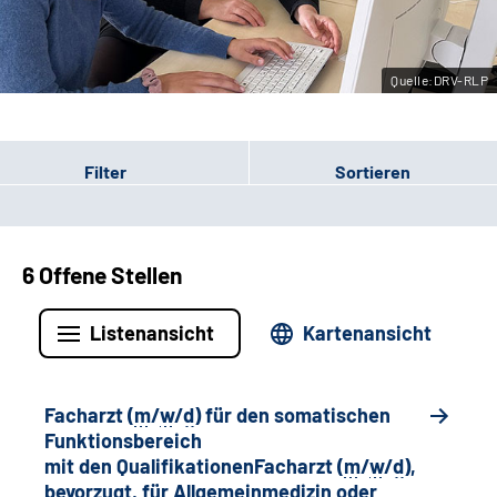
Leichte Sprache
Quelle:DRV-RLP
Gebärdensprache
Filter
Sortieren
6 Offene Stellen
Listenansicht
Kartenansicht
Facharzt (
m
/
w
/
d
) für den somatischen
Funktionsbereich
mit den QualifikationenFacharzt (
m
/
w
/
d
),
bevorzugt, für Allgemeinmedizin oder