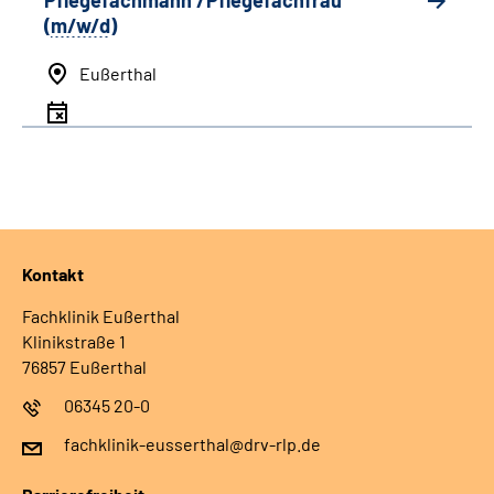
Pflegefachmann /Pflegefachfrau
(
m/w/d
)
Eußerthal
Kontakt
Fachklinik Eußerthal
Klinikstraße 1
76857 Eußerthal
06345 20-0
fachklinik-eusserthal@drv-rlp.de