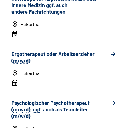
Innere Medizin
ggf.
auch
andere
Fachrichtungen
Eußerthal
Ergotherapeut oder Arbeitserzieher
(
m/w/d
)
Eußerthal
Psychologischer Psychotherapeut
(
m
/
w
/
d
),
ggf.
auch als
Team
leiter
(
m
/
w
/
d
)