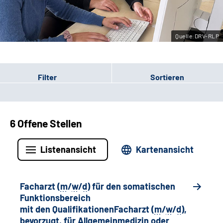
Leichte Sprache
Quelle:DRV-RLP
Gebärdensprache
Filter
Sortieren
6 Offene Stellen
Listenansicht
Kartenansicht
Facharzt (
m
/
w
/
d
) für den somatischen
Funktionsbereich
mit den QualifikationenFacharzt (
m
/
w
/
d
),
bevorzugt, für Allgemeinmedizin oder