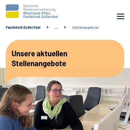
Fachklinik Eußerthal
…
Stellenangebote
Unsere Klinik
Unsere aktuellen
Unsere Angebote
Stellenangebote
Ihre Rehabilitation
Karriere
Beratungsstellen &
Zuweisende
Suche