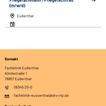
Pflegefachmann /Pflegefachfrau
(
m/w/d
)
Eußerthal
Kontakt
Fachklinik Eußerthal
Klinikstraße 1
76857 Eußerthal
06345 20-0
fachklinik-eusserthal@drv-rlp.de