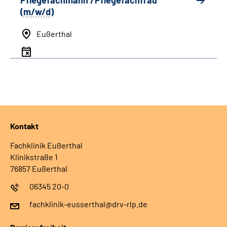
Pflegefachmann /Pflegefachfrau
(
m/w/d
)
Eußerthal
Kontakt
Fachklinik Eußerthal
Klinikstraße 1
76857 Eußerthal
06345 20-0
fachklinik-eusserthal@drv-rlp.de