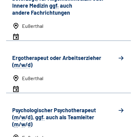
Innere Medizin
ggf.
auch
andere
Fachrichtungen
Eußerthal
Ergotherapeut oder Arbeitserzieher
(
m/w/d
)
Eußerthal
Psychologischer Psychotherapeut
(
m
/
w
/
d
),
ggf.
auch als
Team
leiter
(
m
/
w
/
d
)