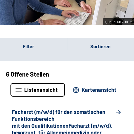
Leichte Sprache
Quelle:DRV-RLP
Gebärdensprache
Filter
Sortieren
6 Offene Stellen
Listenansicht
Kartenansicht
Facharzt (
m
/
w
/
d
) für den somatischen
Funktionsbereich
mit den QualifikationenFacharzt (
m
/
w
/
d
),
bevorzugt, für Allgemeinmedizin oder