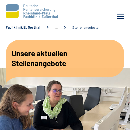
Fachklinik Eußerthal
…
Stellenangebote
Unsere Klinik
Unsere aktuellen
Unsere Angebote
Stellenangebote
Ihre Rehabilitation
Karriere
Beratungsstellen &
Zuweisende
Suche