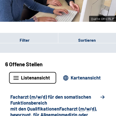
Leichte Sprache
Quelle:DRV-RLP
Gebärdensprache
Filter
Sortieren
6 Offene Stellen
Listenansicht
Kartenansicht
Facharzt (
m
/
w
/
d
) für den somatischen
Funktionsbereich
mit den QualifikationenFacharzt (
m
/
w
/
d
),
bevorzugt, für Allgemeinmedizin oder