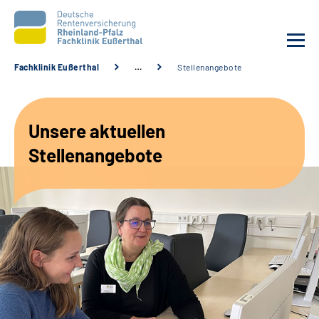
Fachklinik Eußerthal
…
Stellenangebote
Unsere Klinik
Unsere aktuellen
Unsere Angebote
Stellenangebote
Ihre Rehabilitation
Karriere
Beratungsstellen &
Zuweisende
Suche