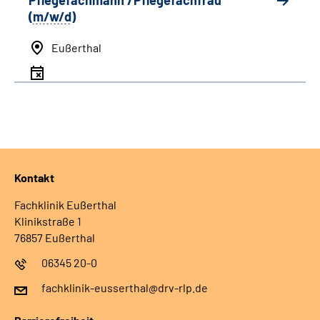
Pflegefachmann /Pflegefachfrau
(
m/w/d
)
Eußerthal
Kontakt
Fachklinik Eußerthal
Klinikstraße 1
76857 Eußerthal
06345 20-0
fachklinik-eusserthal@drv-rlp.de