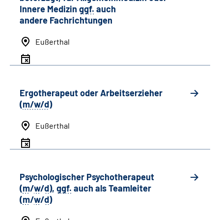
Innere Medizin
ggf.
auch
andere
Fachrichtungen
Eußerthal
Ergotherapeut oder Arbeitserzieher
(
m/w/d
)
Eußerthal
Psychologischer Psychotherapeut
(
m
/
w
/
d
),
ggf.
auch als
Team
leiter
(
m
/
w
/
d
)