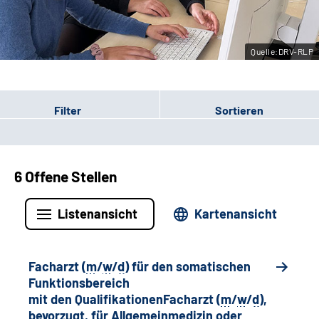
Leichte Sprache
Quelle:DRV-RLP
Gebärdensprache
Filter
Sortieren
6 Offene Stellen
Listenansicht
Kartenansicht
Facharzt (
m
/
w
/
d
) für den somatischen
Funktionsbereich
mit den QualifikationenFacharzt (
m
/
w
/
d
),
bevorzugt, für Allgemeinmedizin oder