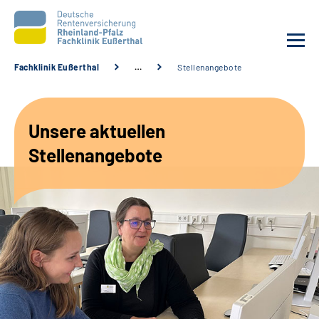
Fachklinik Eußerthal
…
Stellenangebote
Unsere Klinik
Unsere aktuellen
Unsere Angebote
Stellenangebote
Ihre Rehabilitation
Karriere
Beratungsstellen &
Zuweisende
Suche