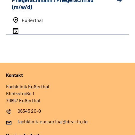
Pflegefachmann /Pflegefachfrau
(
m/w/d
)
Eußerthal
Kontakt
Fachklinik Eußerthal
Klinikstraße 1
76857 Eußerthal
06345 20-0
fachklinik-eusserthal@drv-rlp.de