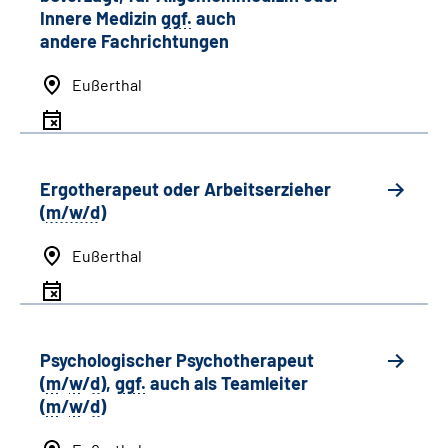
Innere Medizin
ggf.
auch
andere
Fachrichtungen
Eußerthal
Ergotherapeut oder Arbeitserzieher
(
m/w/d
)
Eußerthal
Psychologischer Psychotherapeut
(
m
/
w
/
d
),
ggf.
auch als
Team
leiter
(
m
/
w
/
d
)