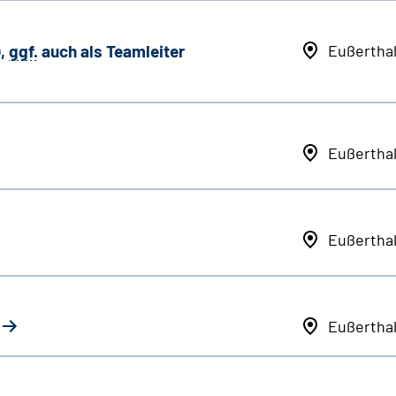
,
ggf.
auch als
Team
leiter
Eußertha
Eußertha
Eußertha
Eußertha