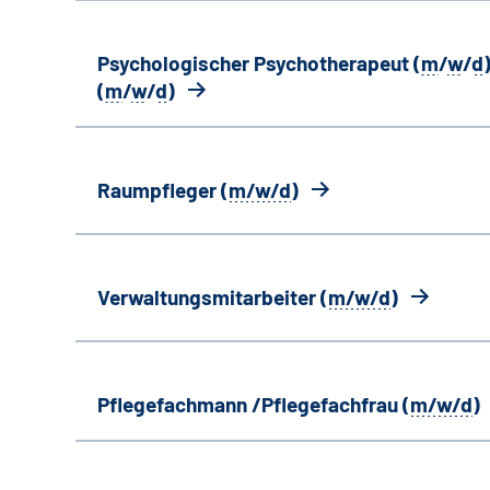
Psychologischer Psychotherapeut (
m
/
w
/
d
)
(
m
/
w
/
d
)
Raumpfleger (
m/w/d
)
Verwaltungsmitarbeiter (
m/w/d
)
Pflegefachmann /Pflegefachfrau (
m/w/d
)