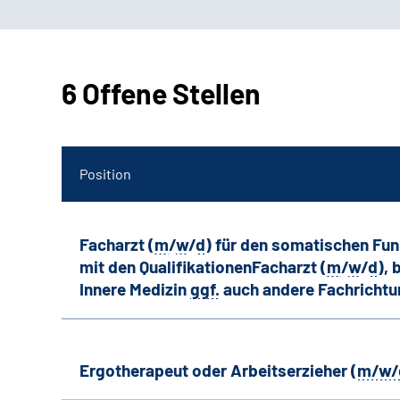
6 Offene Stellen
Position
Facharzt (
m
/
w
/
d
) für den somatischen Fu
mit den QualifikationenFacharzt (
m
/
w
/
d
),
Innere Medizin
ggf.
auch andere
Fachricht
Ergotherapeut oder Arbeitserzieher (
m/w/