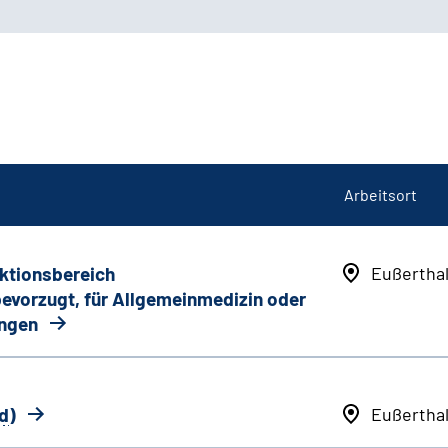
Arbeitsort
nktionsbereich
Eußertha
 bevorzugt, für Allgemeinmedizin oder
ungen
d
)
Eußertha