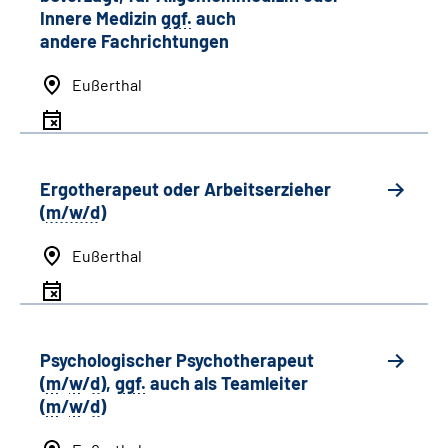
Innere Medizin
ggf.
auch
andere
Fachrichtungen
Eußerthal
Ergotherapeut oder Arbeitserzieher
(
m/w/d
)
Eußerthal
Psychologischer Psychotherapeut
(
m
/
w
/
d
),
ggf.
auch als
Team
leiter
(
m
/
w
/
d
)