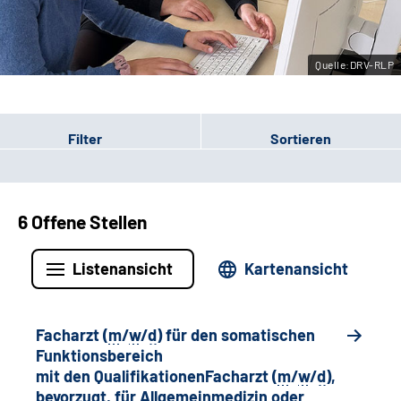
Leichte Sprache
Quelle:DRV-RLP
Gebärdensprache
Filter
Sortieren
6 Offene Stellen
Listenansicht
Kartenansicht
Facharzt (
m
/
w
/
d
) für den somatischen
Funktionsbereich
mit den QualifikationenFacharzt (
m
/
w
/
d
),
bevorzugt, für Allgemeinmedizin oder