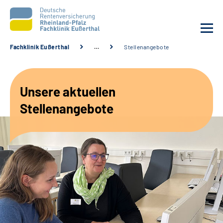
Fachklinik Eußerthal
…
Stellenangebote
Unsere Klinik
Unsere aktuellen
Unsere Angebote
Stellenangebote
Ihre Rehabilitation
Karriere
Beratungsstellen &
Zuweisende
Suche