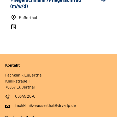
Pflegefachmann /Pflegefachfrau
(
m/w/d
)
Eußerthal
Kontakt
Fachklinik Eußerthal
Klinikstraße 1
76857 Eußerthal
06345 20-0
fachklinik-eusserthal@drv-rlp.de