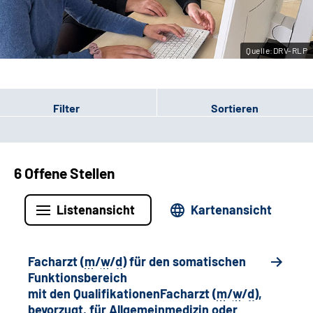
Leichte Sprache
Quelle:DRV-RLP
Gebärdensprache
Filter
Sortieren
6 Offene Stellen
Listenansicht
Kartenansicht
Facharzt (
m
/
w
/
d
) für den somatischen
Funktionsbereich
mit den QualifikationenFacharzt (
m
/
w
/
d
),
bevorzugt, für Allgemeinmedizin oder