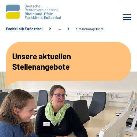
Fachklinik Eußerthal
…
Stellenangebote
Unsere Klinik
Unsere aktuellen
Unsere Angebote
Stellenangebote
Ihre Rehabilitation
Karriere
Beratungsstellen &
Zuweisende
Suche