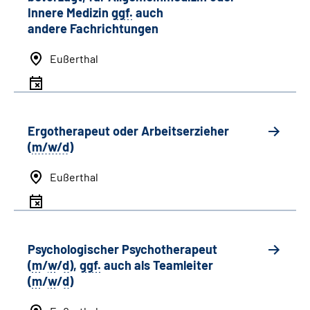
Innere Medizin
ggf.
auch
andere
Fachrichtungen
Eußerthal
Ergotherapeut oder Arbeitserzieher
(
m/w/d
)
Eußerthal
Psychologischer Psychotherapeut
(
m
/
w
/
d
),
ggf.
auch als
Team
leiter
(
m
/
w
/
d
)