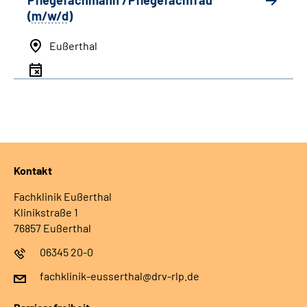
Pflegefachmann /Pflegefachfrau
(
m/w/d
)
Eußerthal
Kontakt
Fachklinik Eußerthal
Klinikstraße 1
76857 Eußerthal
06345 20-0
fachklinik-eusserthal@drv-rlp.de